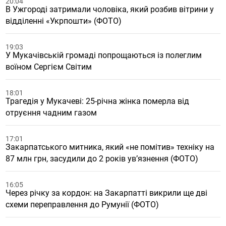
20:04
В Ужгороді затримали чоловіка, який розбив вітрини у
відділенні «Укрпошти» (ФОТО)
19:03
У Мукачівській громаді попрощаються із полеглим
воїном Сергієм Світим
18:01
Трагедія у Мукачеві: 25-річна жінка померла від
отруєння чадним газом
17:01
Закарпатського митника, який «не помітив» техніку на
87 млн грн, засудили до 2 років ув’язнення (ФОТО)
16:05
Через річку за кордон: на Закарпатті викрили ще дві
схеми переправлення до Румунії (ФОТО)