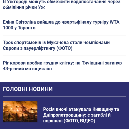
В Ужгороді можуть обмежити водопостачання через
обміління річки Уж
Еліна Світоліна вийшла до чвертьфіналу турніру WTA
1000 у Торонто
Троє спортсменів із Мукачева стали чемпіонами
Європи з пауерліфтингу (ФОТО)
Ріг корови пробив грудну клітку: на Тячівщині загинув
43-річний мотоцикліст
ГОЛОВНІ НОВИНИ
Росія вночі атакувала Київщину та
Дніпропетровщину: є загиблі й
поранені (ФОТО, ВІДЕО)