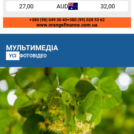
27,00
AUD
32,00
+380 (98) 049 30 40
+380 (99) 028 53 62
www.orangefinance.com.ua
МУЛЬТИМЕДІА
УСІ
ФОТО
ВІДЕО