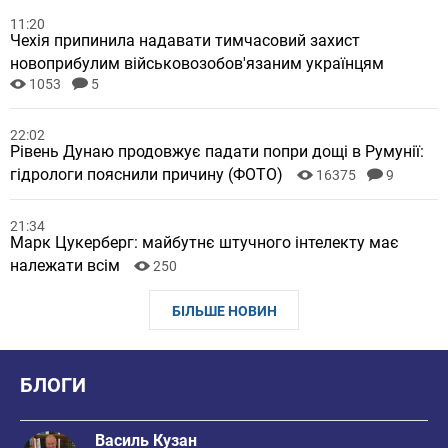
11:20
Чехія припинила надавати тимчасовий захист
новоприбулим військовозобов'язаним українцям
1053
5
22:02
Рівень Дунаю продовжує падати попри дощі в Румунії:
гідрологи пояснили причину (ФОТО)
16375
9
21:34
Марк Цукерберг: майбутнє штучного інтелекту має
належати всім
250
БІЛЬШЕ НОВИН
БЛОГИ
Василь Кузан