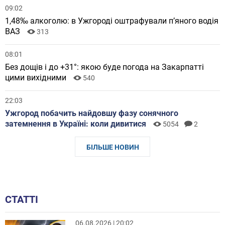
09:02
1,48‰ алкоголю: в Ужгороді оштрафували пʼяного водія
ВАЗ
313
08:01
Без дощів і до +31°: якою буде погода на Закарпатті
цими вихідними
540
22:03
Ужгород побачить найдовшу фазу сонячного
затемнення в Україні: коли дивитися
5054
2
БІЛЬШЕ НОВИН
СТАТТІ
06.08.2026 | 20:02