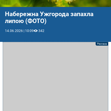
Набережна Ужгорода запахла
липою (ФОТО)
14.06.2026 | 10:09
342