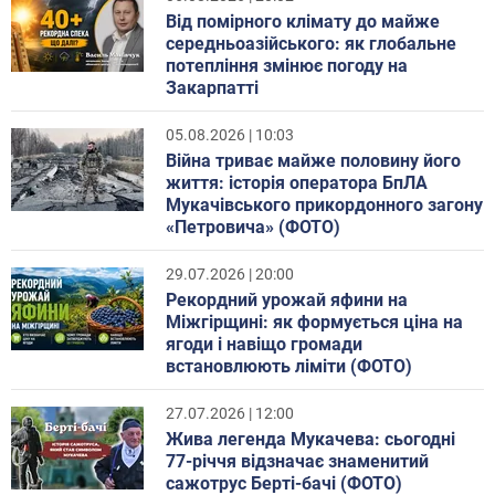
Від помірного клімату до майже
середньоазійського: як глобальне
потепління змінює погоду на
Закарпатті
05.08.2026 | 10:03
Війна триває майже половину його
життя: історія оператора БпЛА
Мукачівського прикордонного загону
«Петровича» (ФОТО)
29.07.2026 | 20:00
Рекордний урожай яфини на
Міжгірщині: як формується ціна на
ягоди і навіщо громади
встановлюють ліміти (ФОТО)
27.07.2026 | 12:00
Жива легенда Мукачева: сьогодні
77-річчя відзначає знаменитий
сажотрус Берті-бачі (ФОТО)