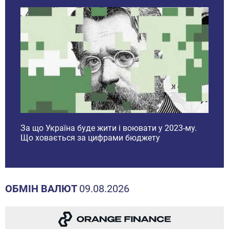
Закар
зарп
му.
Ринок електрокарів під час війни: Експерти
прогнозують вже 100 тисяч електромобілів у
2023 році
ОБМІН ВАЛЮТ
09.08.2026