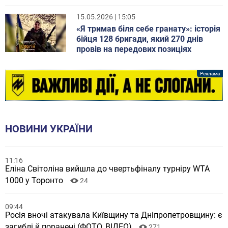
15.05.2026 | 15:05
«Я тримав біля себе гранату»: історія
бійця 128 бригади, який 270 днів
провів на передових позиціях
НОВИНИ УКРАЇНИ
11:16
Еліна Світоліна вийшла до чвертьфіналу турніру WTA
1000 у Торонто
24
09:44
Росія вночі атакувала Київщину та Дніпропетровщину: є
загиблі й поранені (ФОТО, ВІДЕО)
271