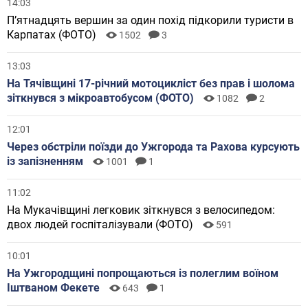
14:03
П’ятнадцять вершин за один похід підкорили туристи в
Карпатах (ФОТО)
1502
3
13:03
На Тячівщині 17-річний мотоцикліст без прав і шолома
зіткнувся з мікроавтобусом (ФОТО)
1082
2
12:01
Через обстріли поїзди до Ужгорода та Рахова курсують
із запізненням
1001
1
11:02
На Мукачівщині легковик зіткнувся з велосипедом:
двох людей госпіталізували (ФОТО)
591
10:01
На Ужгородщині попрощаються із полеглим воїном
Іштваном Фекете
643
1