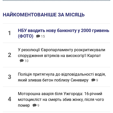
НАЙКОМЕНТОВАНІШЕ ЗА МІСЯЦЬ
НБУ вводить нову банкноту у 2000 гривень
(ФОТО)
15
У резолюції Європарламенту розкритикували
спорудження вітряків на високогірʼї Карпат
10
Поліція притягнула до відповідальності водія,
який зливав бетон поблизу Синевиру
9
Моторошна аварія біля Ужгорода: 16-річний
мотоцикліст на смерть збив жінку, після чого
помер
9