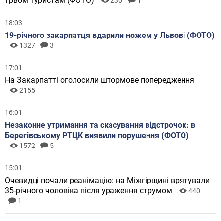
трьом туристам (ФОТО)
230
1
18:03
19-річного закарпатця вдарили ножем у Львові (ФОТО)
1327
3
17:01
На Закарпатті оголосили штормове попередження
2155
16:01
Незаконне утримання та скасування відстрочок: в
Берегівському РТЦК виявили порушення (ФОТО)
1572
5
15:01
Очевидці почали реанімацію: на Міжгірщині врятували
35-річного чоловіка після ураження струмом
440
1