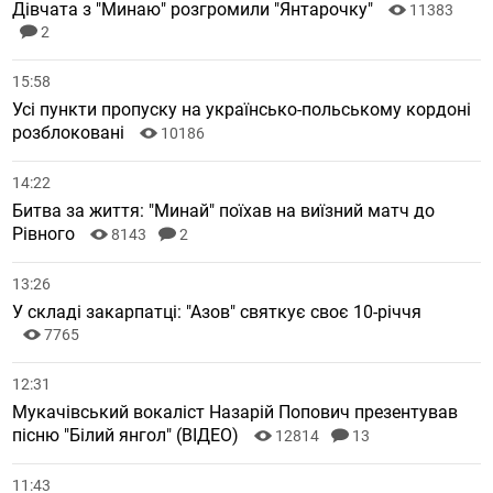
Дівчата з "Минаю" розгромили "Янтарочку"
11383
2
15:58
Усі пункти пропуску на українсько-польському кордоні
розблоковані
10186
14:22
Битва за життя: "Минай" поїхав на виїзний матч до
Рівного
8143
2
13:26
У складі закарпатці: "Азов" святкує своє 10-річчя
7765
12:31
Мукачівський вокаліст Назарій Попович презентував
пісню "Білий янгол" (ВІДЕО)
12814
13
11:43