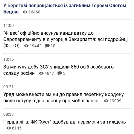
У Берегові попрощаються із загиблим Героєм Олегом
Бецою
16460
11:00
"Фідес" офіційно висунув кандидатку до
Європарламенту від угорців Закарпаття: всі подробиці
(ФОТО)
19442
10
10:15
За минулу добу ЗСУ знищили 860 осіб особового
складу росіян
4847
3
09:21
Уряд може внести зміни до правил перетину кордону
після вступу в дію закону про мобілізацію.
19009
08:33
Перша ліга: ФК "Хуст" здобув дві перемоги за тиждень
6145