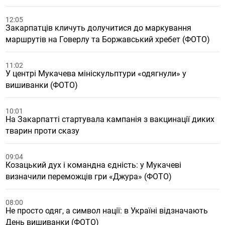
12:05
Закарпатців кличуть долучитися до маркування
маршрутів на Говерлу та Боржавський хребет (ФОТО)
11:02
У центрі Мукачева мініскульптури «одягнули» у
вишиванки (ФОТО)
10:01
На Закарпатті стартувала кампанія з вакцинації диких
тварин проти сказу
09:04
Козацький дух і командна єдність: у Мукачеві
визначили переможців гри «Джура» (ФОТО)
08:00
Не просто одяг, а символ нації: в Україні відзначають
День вишиванки (ФОТО)