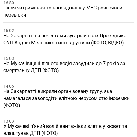
16:50
Після затримання топ-посадовців у МВС розпочали
перевірки
16:02
На Закарпатті з почестями зустріли прах Провідника
ОУН Андрія Мельника і його дружини (ФОТО, ВІДЕО)
15:03
На Мукачівщині п’яного водія засудили до 7 років за
смертельну ДТП (ФОТО)
14:05
На Закарпатті викрили організовану групу, яка
намагалася заволодіти елітною нерухомістю іноземки
(ФОТО)
13:03
У Мукачеві п’яний водій вантажівки злетів у кювет та
влаштував ДТП (ФОТО)