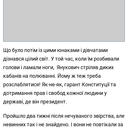
Що було потім із цими юнаками і дівчатами
дізнався цілий світ. У той час, коли їм розбивали
голови і ламали ноги, Янукович стріляв диких
кабанів на полюванні. Йому ж теж треба
розслаблятися! Як-не-як, гарант Конституції та
дотримання прав і свобод кожної людини у
державі, де він президент.
Пройшло два тижні після нечуваного звірства, але
невинних так і не знайдено. І вони не повтікали за