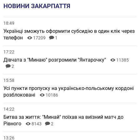
НОВИНИ ЗАКАРПАТТЯ
18:49
Українці зможуть оформити субсидію в один клік через
телефон
17209
1
17:22
Дівчата з "Минаю" розгромили "Янтарочку"
11385
2
15:58
Усі пункти пропуску на українсько-польському кордоні
розблоковані
10186
14:22
Битва за життя: "Минай" поїхав на виїзний матч до
Рівного
8143
2
13:26