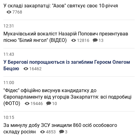
У складі закарпатці: "Азов" святкує своє 10-річчя
7768
12:31
Мукачівський вокаліст Назарій Попович презентував
пісню "Білий янгол" (ВІДЕО)
12816
13
11:43
У Берегові попрощаються із загиблим Героєм Олегом
Бецою
16462
11:00
"Фідес" офіційно висунув кандидатку до
Європарламенту від угорців Закарпаття: всі подробиці
(ФОТО)
19446
10
10:15
За минулу добу ЗСУ знищили 860 осіб особового
складу росіян
4853
3