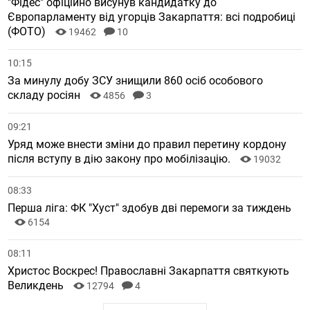
"Фідес" офіційно висунув кандидатку до
Європарламенту від угорців Закарпаття: всі подробиці
(ФОТО)
19462
10
10:15
За минулу добу ЗСУ знищили 860 осіб особового
складу росіян
4856
3
09:21
Уряд може внести зміни до правил перетину кордону
після вступу в дію закону про мобілізацію.
19032
08:33
Перша ліга: ФК "Хуст" здобув дві перемоги за тиждень
6154
08:11
Христос Воскрес! Православні Закарпаття святкують
Великдень
12794
4