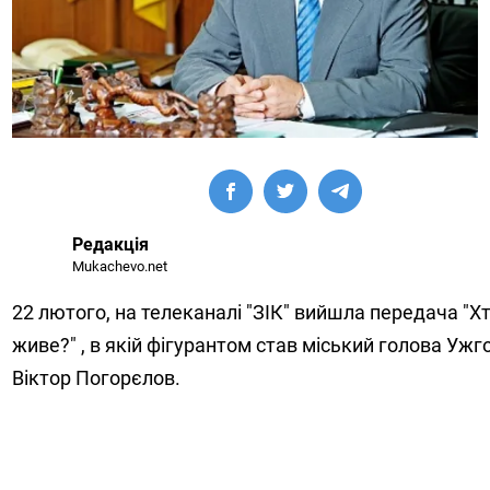
Редакція
Mukachevo.net
22 лютого, на телеканалі "ЗІК" вийшла передача "Хт
живе?" , в якій фігурантом став міський голова Ужг
Віктор Погорєлов.