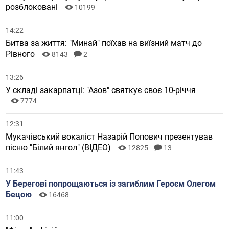
розблоковані
10199
14:22
Битва за життя: "Минай" поїхав на виїзний матч до
Рівного
8143
2
13:26
У складі закарпатці: "Азов" святкує своє 10-річчя
7774
12:31
Мукачівський вокаліст Назарій Попович презентував
пісню "Білий янгол" (ВІДЕО)
12825
13
11:43
У Берегові попрощаються із загиблим Героєм Олегом
Бецою
16468
11:00