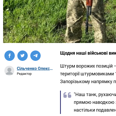
Щодня наші військові вик
Штурм ворожих позицій –
Сільченко Олександр Артурович
території штурмовиками 
Редактор
Запорізькому напрямку п
"Наш танк, рухаючи
прямою наводкою з 
настільки подавлен