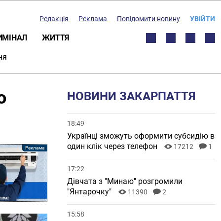
Редакція
Реклама
Повідомити новину
УВІЙТИ
ИМІНАЛ
ЖИТТЯ
ня
о
НОВИНИ ЗАКАРПАТТЯ
18:49
Українці зможуть оформити субсидію в
один клік через телефон
17212
1
17:22
Дівчата з "Минаю" розгромили
"Янтарочку"
11390
2
15:58