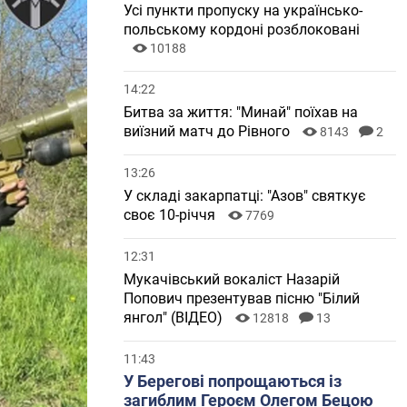
Усі пункти пропуску на українсько-
польському кордоні розблоковані
10188
14:22
Битва за життя: "Минай" поїхав на
виїзний матч до Рівного
8143
2
13:26
У складі закарпатці: "Азов" святкує
своє 10-річчя
7769
12:31
Мукачівський вокаліст Назарій
Попович презентував пісню "Білий
янгол" (ВІДЕО)
12818
13
11:43
У Берегові попрощаються із
загиблим Героєм Олегом Бецою