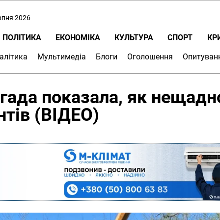
ерпня 2026
ПОЛІТИКА
ЕКОНОМІКА
КУЛЬТУРА
СПОРТ
КР
алітика
Мультимедіа
Блоги
Оголошення
Опитуван
гада показала, як нещадн
нтів (ВІДЕО)