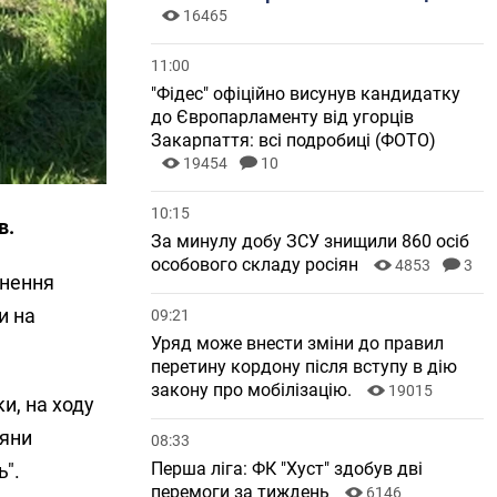
16465
11:00
"Фідес" офіційно висунув кандидатку
до Європарламенту від угорців
Закарпаття: всі подробиці (ФОТО)
19454
10
10:15
в.
За минулу добу ЗСУ знищили 860 осіб
особового складу росіян
4853
3
ьнення
и на
09:21
Уряд може внести зміни до правил
перетину кордону після вступу в дію
закону про мобілізацію.
19015
и, на ходу
іяни
08:33
Перша ліга: ФК "Хуст" здобув дві
ь".
перемоги за тиждень
6146