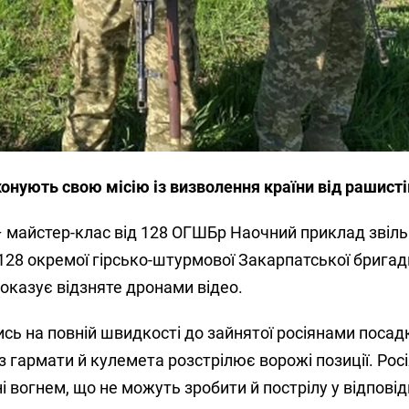
онують свою місію із визволення країни від рашисті
 майстер-клас від 128 ОГШБр Наочний приклад звіл
128 окремої гірсько-штурмової Закарпатської бригад
оказує відзняте дронами відео.
сь на повній швидкості до зайнятої росіянами посадк
гармати й кулемета розстрілює ворожі позиції. Рос
і вогнем, що не можуть зробити й пострілу у відповід