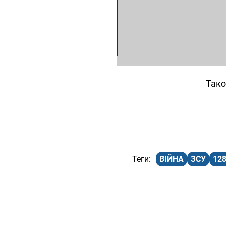
Тако
ВІЙНА
ЗСУ
12