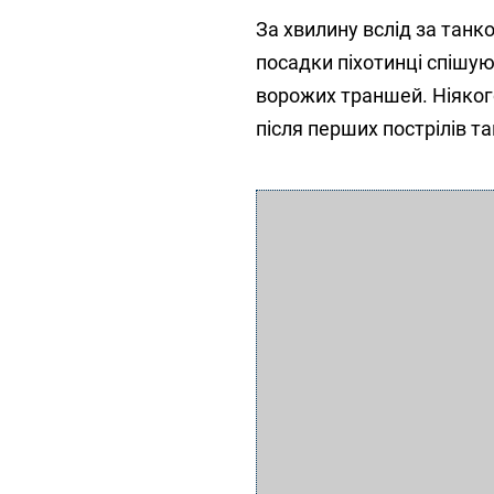
За хвилину вслід за танк
посадки піхотинці спішу
ворожих траншей. Ніякого
після перших пострілів та