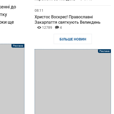
женні до
08:11
стку
Христос Воскрес! Православні
ьоки ще
Закарпаття святкують Великдень
12789
4
БІЛЬШЕ НОВИН