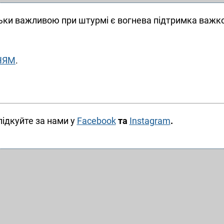
льки важливою при штурмі є вогнева підтримка важко
НЯМ
.
лідкуйте за нами у
Facebook
та
Instagram
.