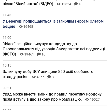
пісню "Білий янгол" (ВІДЕО)
12824
13
11:43
У Берегові попрощаються із загиблим Героєм Олегом
Бецою
16468
11:00
"Фідес" офіційно висунув кандидатку до
Європарламенту від угорців Закарпаття: всі подробиці
(ФОТО)
19461
10
10:15
За минулу добу ЗСУ знищили 860 осіб особового
складу росіян
4856
3
09:21
Уряд може внести зміни до правил перетину кордону
після вступу в дію закону про мобілізацію.
19027