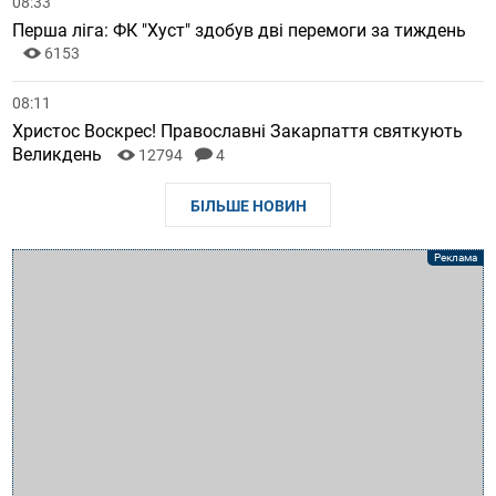
08:33
Перша ліга: ФК "Хуст" здобув дві перемоги за тиждень
6153
08:11
Христос Воскрес! Православні Закарпаття святкують
Великдень
12794
4
БІЛЬШЕ НОВИН