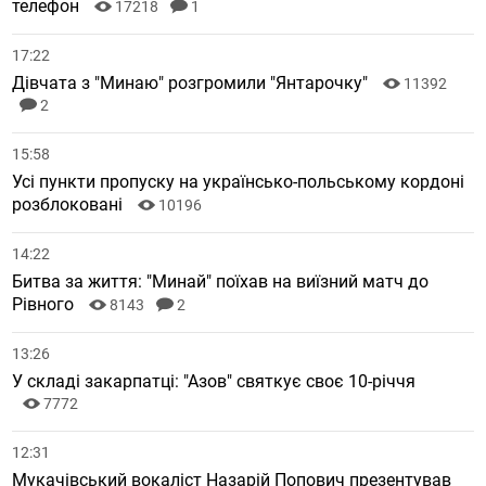
телефон
17218
1
17:22
Дівчата з "Минаю" розгромили "Янтарочку"
11392
2
15:58
Усі пункти пропуску на українсько-польському кордоні
розблоковані
10196
14:22
Битва за життя: "Минай" поїхав на виїзний матч до
Рівного
8143
2
13:26
У складі закарпатці: "Азов" святкує своє 10-річчя
7772
12:31
Мукачівський вокаліст Назарій Попович презентував