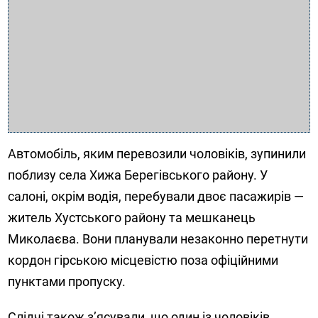
Автомобіль, яким перевозили чоловіків, зупинили
поблизу села Хижа Берегівського району. У
салоні, окрім водія, перебували двоє пасажирів —
житель Хустського району та мешканець
Миколаєва. Вони планували незаконно перетнути
кордон гірською місцевістю поза офіційними
пунктами пропуску.
Слідчі також з’ясували, що один із чоловіків