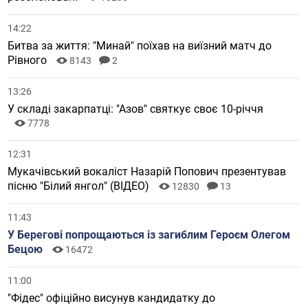
14:22
Битва за життя: "Минай" поїхав на виїзний матч до
Рівного
8143
2
13:26
У складі закарпатці: "Азов" святкує своє 10-річчя
7778
12:31
Мукачівський вокаліст Назарій Попович презентував
пісню "Білий янгол" (ВІДЕО)
12830
13
11:43
У Берегові попрощаються із загиблим Героєм Олегом
Бецою
16472
11:00
"Фідес" офіційно висунув кандидатку до