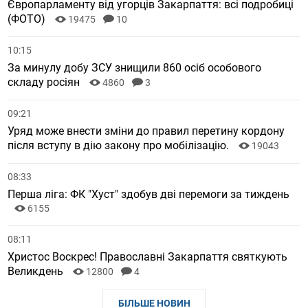
Європарламенту від угорців Закарпаття: всі подробиці
(ФОТО)
19475
10
10:15
За минулу добу ЗСУ знищили 860 осіб особового
складу росіян
4860
3
09:21
Уряд може внести зміни до правил перетину кордону
після вступу в дію закону про мобілізацію.
19043
08:33
Перша ліга: ФК "Хуст" здобув дві перемоги за тиждень
6155
08:11
Христос Воскрес! Православні Закарпаття святкують
Великдень
12800
4
БІЛЬШЕ НОВИН