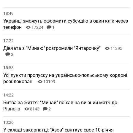
18:49
Українці зможуть оформити субсидію в один клік через
телефон
17224
1
17:22
Дівчата з "Минаю" розгромили "Янтарочку"
11395
2
15:58
Усі пункти пропуску на українсько-польському кордоні
розблоковані
10199
14:22
Битва за життя: "Минай" поїхав на виїзний матч до
Рівного
8143
2
13:26
У складі закарпатці: "Азов" святкує своє 10-річчя