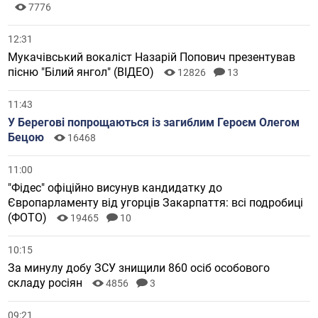
7776
12:31
Мукачівський вокаліст Назарій Попович презентував
пісню "Білий янгол" (ВІДЕО)
12826
13
11:43
У Берегові попрощаються із загиблим Героєм Олегом
Бецою
16468
11:00
"Фідес" офіційно висунув кандидатку до
Європарламенту від угорців Закарпаття: всі подробиці
(ФОТО)
19465
10
10:15
За минулу добу ЗСУ знищили 860 осіб особового
складу росіян
4856
3
09:21