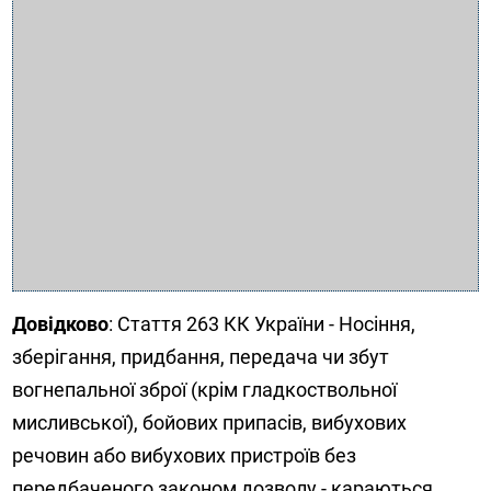
Довідково
: Стаття 263 КК України - Носіння,
зберігання, придбання, передача чи збут
вогнепальної зброї (крім гладкоствольної
мисливської), бойових припасів, вибухових
речовин або вибухових пристроїв без
передбаченого законом дозволу - караються