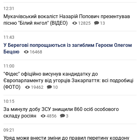
12:31
Мукачівський вокаліст Назарій Попович презентував
пісню "Білий янгол" (ВІДЕО)
12825
13
11:43
У Берегові попрощаються із загиблим Героєм Олегом
Бецою
16468
11:00
"Фідес" офіційно висунув кандидатку до
Європарламенту від угорців Закарпаття: всі подробиці
(ФОТО)
19462
10
10:15
За минулу добу ЗСУ знищили 860 осіб особового
складу росіян
4856
3
09:21
Уряд може внести зміни до правил перетину кордону