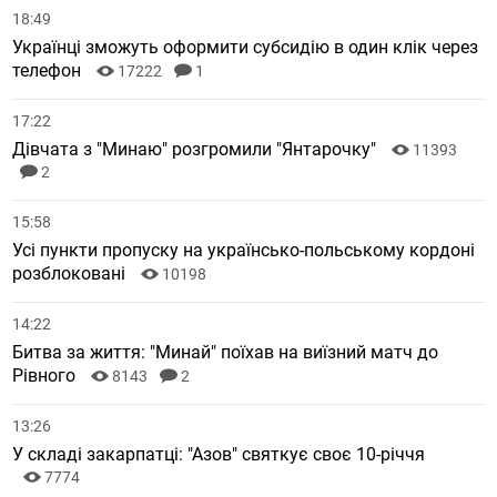
18:49
Українці зможуть оформити субсидію в один клік через
телефон
17222
1
17:22
Дівчата з "Минаю" розгромили "Янтарочку"
11393
2
15:58
Усі пункти пропуску на українсько-польському кордоні
розблоковані
10198
14:22
Битва за життя: "Минай" поїхав на виїзний матч до
Рівного
8143
2
13:26
У складі закарпатці: "Азов" святкує своє 10-річчя
7774