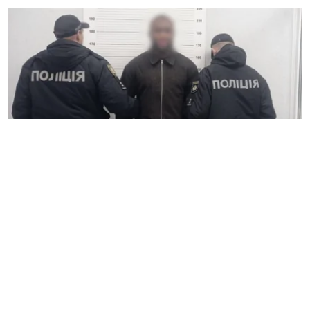
16.12.2025 | 13:04
В Ужгороді затримали іноземця, який пограбував
працівницю візового центру
1496