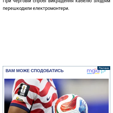
При черговій спробі викрадення кабелю злодіям
перешкодили електромонтери.