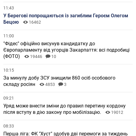
11:43
У Берегові попрощаються із загиблим Героєм Олегом
Бецою
16462
11:00
"Фідес" офіційно висунув кандидатку до
Європарламенту від угорців Закарпаття: всі подробиці
(ФОТО)
19446
10
10:15
За минулу добу ЗСУ знищили 860 осіб особового
складу росіян
4853
3
09:21
Уряд може внести зміни до правил перетину кордону
після вступу в дію закону про мобілізацію.
19012
08:33
Перша ліга: ФК "Хуст" здобув дві перемоги за тиждень