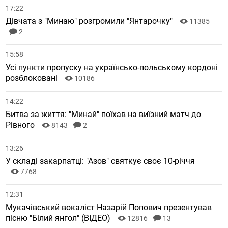
17:22
Дівчата з "Минаю" розгромили "Янтарочку"
11385
2
15:58
Усі пункти пропуску на українсько-польському кордоні
розблоковані
10186
14:22
Битва за життя: "Минай" поїхав на виїзний матч до
Рівного
8143
2
13:26
У складі закарпатці: "Азов" святкує своє 10-річчя
7768
12:31
Мукачівський вокаліст Назарій Попович презентував
пісню "Білий янгол" (ВІДЕО)
12816
13