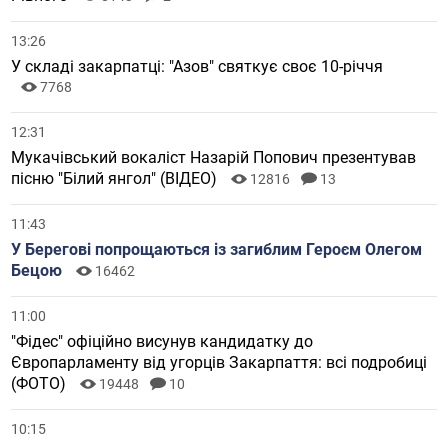
13:26
У складі закарпатці: "Азов" святкує своє 10-річчя
7768
12:31
Мукачівський вокаліст Назарій Попович презентував
пісню "Білий янгол" (ВІДЕО)
12816
13
11:43
У Берегові попрощаються із загиблим Героєм Олегом
Бецою
16462
11:00
"Фідес" офіційно висунув кандидатку до
Європарламенту від угорців Закарпаття: всі подробиці
(ФОТО)
19448
10
10:15