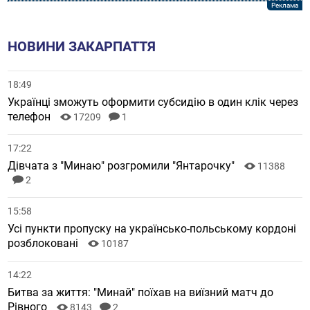
НОВИНИ ЗАКАРПАТТЯ
18:49
Українці зможуть оформити субсидію в один клік через
телефон
17209
1
17:22
Дівчата з "Минаю" розгромили "Янтарочку"
11388
2
15:58
Усі пункти пропуску на українсько-польському кордоні
розблоковані
10187
14:22
Битва за життя: "Минай" поїхав на виїзний матч до
Рівного
8143
2