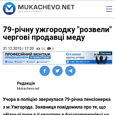
79-річну ужгородку "розвели"
чергові продавці меду
31.12.2015 | 17:20
20
0
Редакція
Mukachevo.net
Учора в поліцію звернулася 79-річна пенсіонерка
з м.Ужгорода. Заявниця повідомила про те, що
обідньої пори в її квартиру в багатоповерхівці на