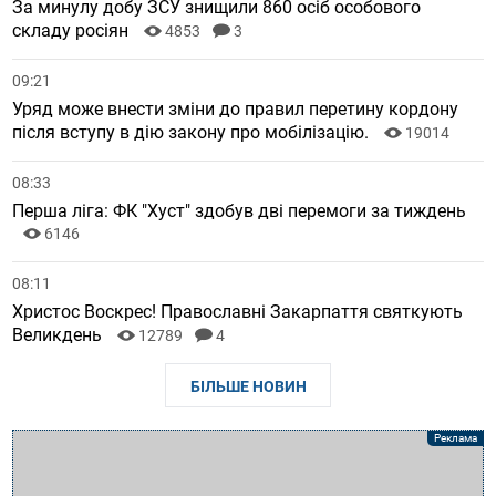
За минулу добу ЗСУ знищили 860 осіб особового
складу росіян
4853
3
09:21
Уряд може внести зміни до правил перетину кордону
після вступу в дію закону про мобілізацію.
19014
08:33
Перша ліга: ФК "Хуст" здобув дві перемоги за тиждень
6146
08:11
Христос Воскрес! Православні Закарпаття святкують
Великдень
12789
4
БІЛЬШЕ НОВИН