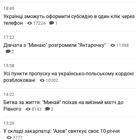
18:49
Українці зможуть оформити субсидію в один клік через
телефон
17224
1
17:22
Дівчата з "Минаю" розгромили "Янтарочку"
11398
2
15:58
Усі пункти пропуску на українсько-польському кордоні
розблоковані
10202
14:22
Битва за життя: "Минай" поїхав на виїзний матч до
Рівного
8143
2
13:26
У складі закарпатці: "Азов" святкує своє 10-річчя
7777