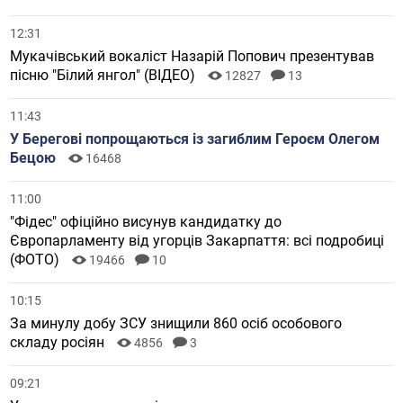
12:31
Мукачівський вокаліст Назарій Попович презентував
пісню "Білий янгол" (ВІДЕО)
12827
13
11:43
У Берегові попрощаються із загиблим Героєм Олегом
Бецою
16468
11:00
"Фідес" офіційно висунув кандидатку до
Європарламенту від угорців Закарпаття: всі подробиці
(ФОТО)
19466
10
10:15
За минулу добу ЗСУ знищили 860 осіб особового
складу росіян
4856
3
09:21