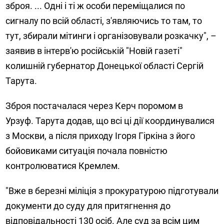
зброя. ... Одні і ті ж особи переміщалися по
сигналу по всій області, з'являючись то там, то
тут, збирали мітинги і організовували розкачку", –
заявив в інтерв'ю російській "Новій газеті"
колишній губернатор Донецької області Сергій
Тарута.
Зброя постачалася через Керч поромом в
Урзуф. Тарута додав, що всі ці дії координувалися
з Москви, а після приходу Ігоря Гіркіна з його
бойовиками ситуація почала повністю
контролюватися Кремлем.
"Вже в березні міліція з прокуратурою підготували
документи до суду для притягнення до
відповідальності 130 осіб. Але суд за всім цим