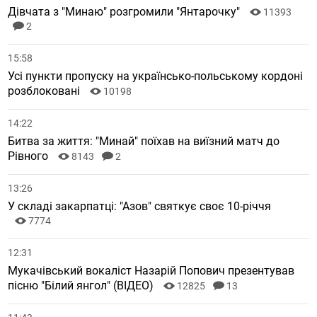
Дівчата з "Минаю" розгромили "Янтарочку"
11393
2
15:58
Усі пункти пропуску на українсько-польському кордоні
розблоковані
10198
14:22
Битва за життя: "Минай" поїхав на виїзний матч до
Рівного
8143
2
13:26
У складі закарпатці: "Азов" святкує своє 10-річчя
7774
12:31
Мукачівський вокаліст Назарій Попович презентував
пісню "Білий янгол" (ВІДЕО)
12825
13