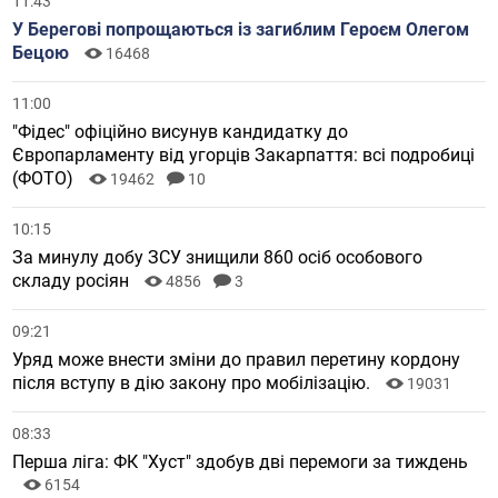
11:43
У Берегові попрощаються із загиблим Героєм Олегом
Бецою
16468
11:00
"Фідес" офіційно висунув кандидатку до
Європарламенту від угорців Закарпаття: всі подробиці
(ФОТО)
19462
10
10:15
За минулу добу ЗСУ знищили 860 осіб особового
складу росіян
4856
3
09:21
Уряд може внести зміни до правил перетину кордону
після вступу в дію закону про мобілізацію.
19031
08:33
Перша ліга: ФК "Хуст" здобув дві перемоги за тиждень
6154