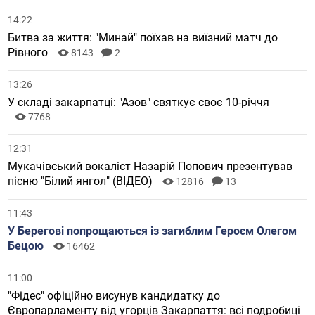
14:22
Битва за життя: "Минай" поїхав на виїзний матч до
Рівного
8143
2
13:26
У складі закарпатці: "Азов" святкує своє 10-річчя
7768
12:31
Мукачівський вокаліст Назарій Попович презентував
пісню "Білий янгол" (ВІДЕО)
12816
13
11:43
У Берегові попрощаються із загиблим Героєм Олегом
Бецою
16462
11:00
"Фідес" офіційно висунув кандидатку до
Європарламенту від угорців Закарпаття: всі подробиці