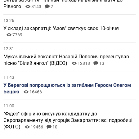
Рівного
8143
2
13:26
У складі закарпатці: "Азов" святкує своє 10-річчя
7769
12:31
Мукачівський вокаліст Назарій Попович презентував
пісню "Білий янгол" (ВІДЕО)
12818
13
11:43
У Берегові попрощаються із загиблим Героєм Олегом
Бецою
16466
11:00
"Фідес" офіційно висунув кандидатку до
Європарламенту від угорців Закарпаття: всі подробиці
(ФОТО)
19456
10