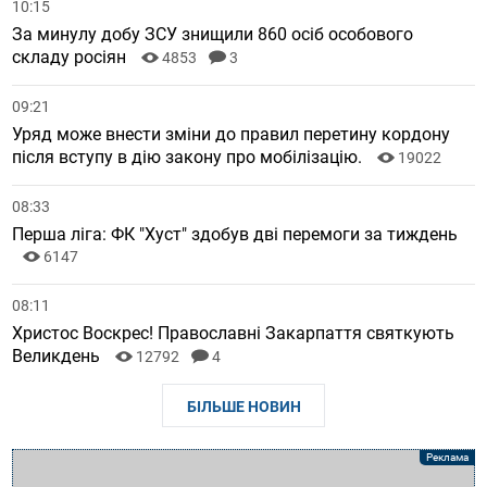
10:15
За минулу добу ЗСУ знищили 860 осіб особового
складу росіян
4853
3
09:21
Уряд може внести зміни до правил перетину кордону
після вступу в дію закону про мобілізацію.
19022
08:33
Перша ліга: ФК "Хуст" здобув дві перемоги за тиждень
6147
08:11
Христос Воскрес! Православні Закарпаття святкують
Великдень
12792
4
БІЛЬШЕ НОВИН