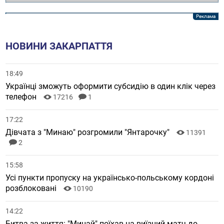
НОВИНИ ЗАКАРПАТТЯ
18:49
Українці зможуть оформити субсидію в один клік через
телефон
17216
1
17:22
Дівчата з "Минаю" розгромили "Янтарочку"
11391
2
15:58
Усі пункти пропуску на українсько-польському кордоні
розблоковані
10190
14:22
Битва за життя: "Минай" поїхав на виїзний матч до