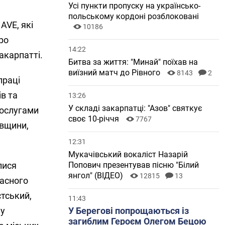
Усі пункти пропуску на українсько-
польському кордоні розблоковані
AVE, які
10186
ро
14:22
акарпатті.
Битва за життя: "Минай" поїхав на
виїзний матч до Рівного
8143
2
праці
ів та
13:26
У складі закарпатці: "Азов" святкує
послугами
своє 10-річчя
7767
івщини,
12:31
Мукачівський вокаліст Назарій
лися
Попович презентував пісню "Білий
янгол" (ВІДЕО)
12815
13
ласного
стський,
11:43
му
У Берегові попрощаються із
загиблим Героєм Олегом Бецою