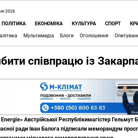
пня 2026
ПОЛІТИКА
ЕКОНОМІКА
КУЛЬТУРА
СПОРТ
КР
алітика
Мультимедіа
Блоги
Оголошення
Опитуван
ибити співпрацю із Закарп
 Energiе» Австрійської Республікимагістер Гельмут Б
ласної ради Іван Балога підписали меморандум про
 зорганами місцевого самоврядування краю.