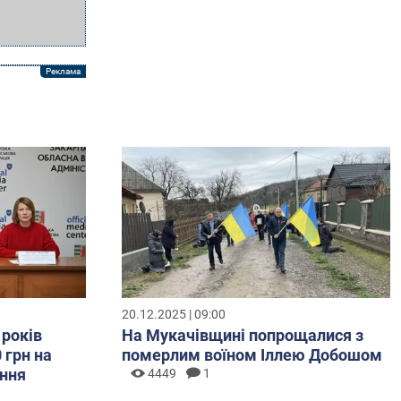
20.12.2025 | 09:00
 років
На Мукачівщині попрощалися з
 грн на
померлим воїном Іллею Добошом
ння
4449
1