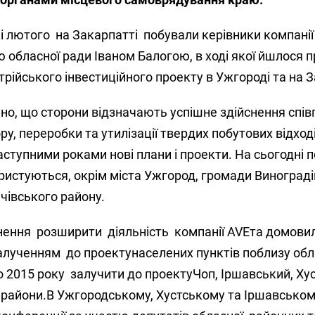
 лютого на Закарпатті побували керівники компанії 
ю обласної ради Іваном Балогою, в ході якої йшлося п
рійського інвестиційного проекту в Ужгороді та на З
но, що сторони відзначають успішне здійснення спів
ру, переробки та утилізації твердих побутових відход
ступними роками нові плани і проекти. На сьогодні 
ристуються, окрім міста Ужгород, громади Виноград
чівського району.
нення розширити діяльність компанії AVEта домови
алученням до проектунаселених пунктів поблизу об
до 2015 року залучити до проектуЧоп, Іршавський, Ху
й райони.В Ужгородському, Хустському та Іршавсько