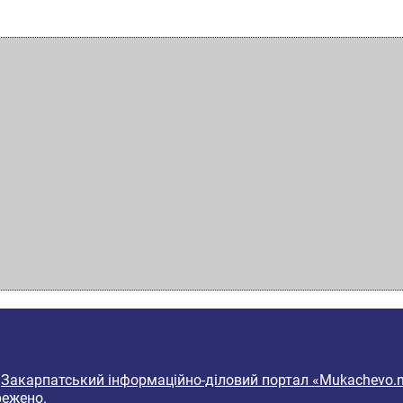
6
Закарпатський інформаційно-діловий портал «Mukachevo.n
режено.