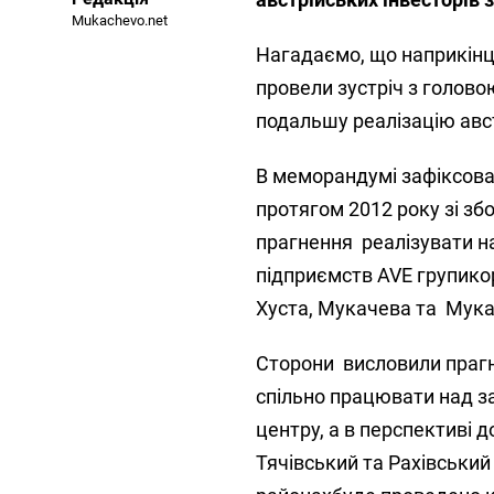
Mukachevo.net
Нагадаємо, що наприкінці
провели зустріч з голово
подальшу реалізацію авст
В меморандумі зафіксова
протягом 2012 року зі збо
прагнення реалізувати на
підприємств AVE групико
Хуста, Мукачева та Мука
Сторони висловили праг
спільно працювати над з
центру, а в перспективі 
Тячівський та Рахівськи