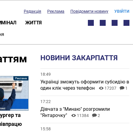
Редакція
Реклама
Повідомити новину
УВІЙТИ
ИМІНАЛ
ЖИТТЯ
ня
аттям
НОВИНИ ЗАКАРПАТТЯ
18:49
Українці зможуть оформити субсидію в
один клік через телефон
17207
1
17:22
Дівчата з "Минаю" розгромили
ургер та
"Янтарочку"
11384
2
співпрацю
15:58