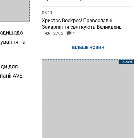
08:11
Христос Воскрес! Православні
Закарпаття святкують Великдень
аходищодо
12785
4
ування та
БІЛЬШЕ НОВИН
ади для
панії AVE