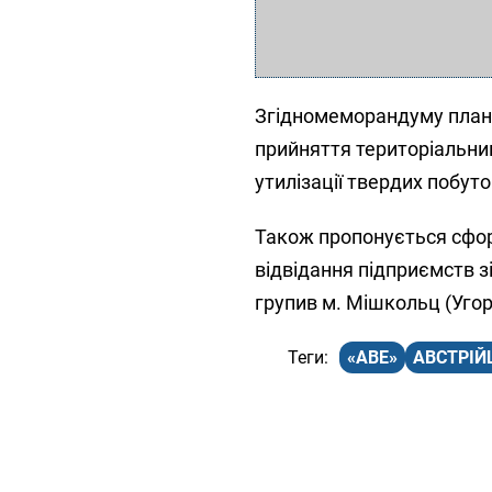
Згідномеморандуму плану
прийняття територіальни
утилізації твердих побуто
Також пропонується сфор
відвідання підприємств з
групив м. Мішкольц (Угор
«АВЕ»
АВСТРІЙ