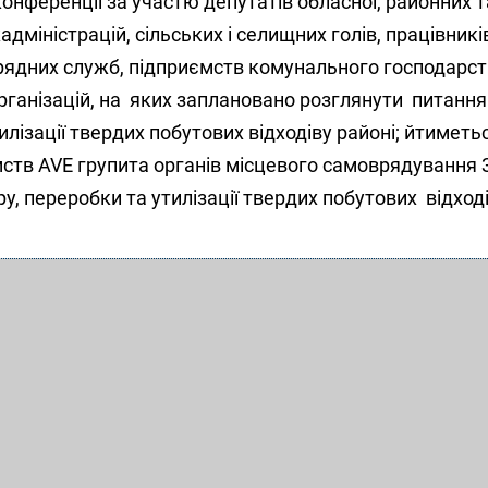
нференції за участю депутатів обласної, районних т
дміністрацій, сільських і селищних голів, працівникі
рядних служб, підприємств комунального господарст
організацій, на яких заплановано розглянути питанн
тилізації твердих побутових відходіву районі; йтиметь
ємств AVE групита органів місцевого самоврядування
у, переробки та утилізації твердих побутових відході