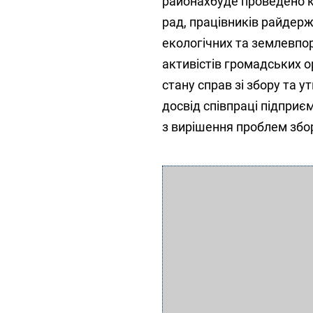
районахбуде проведено ко
рад, працівників райдержа
екологічних та землевпо
активістів громадських 
стану справ зі збору та у
досвід співпраці підпри
з вирішення проблем збор