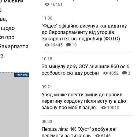
а міських
16461
в
ва,
11:00
"Фідес" офіційно висунув кандидатку
я щодо
до Європарламенту від угорців
ся про
Закарпаття: всі подробиці (ФОТО)
19445
10
 Закарпаття
в.
10:15
За минулу добу ЗСУ знищили 860 осіб
особового складу росіян
4852
3
09:21
Уряд може внести зміни до правил
перетину кордону після вступу в дію
закону про мобілізацію.
19010
08:33
Перша ліга: ФК "Хуст" здобув дві
перемоги за тиждень
6146