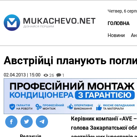
Четвер, 6 сер
ГОЛОВНА
Новини
Ан
Австрійці планують погл
02.04.2013 | 15:00
26
1
Керівник компанії «AVE –
голова Закарпатської об
Редакція
австрійських інвесторів