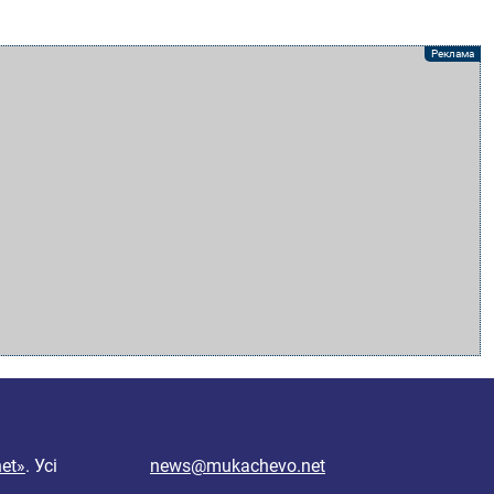
et»
. Усі
news@mukachevo.net