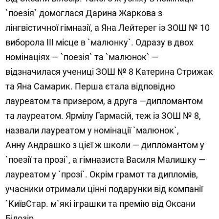
`поезія` домоглася Дарина Жаркова з
лінгвістичної гімназії, а Яна Лейтерег із ЗОШ № 10
виборола III місце в `малюнку`. Одразу в двох
номінаціях — `поезія` та `малюнок` —
відзначилася учениці ЗОШ № 8 Катерина Стрижак
та Яна Самарик. Перша єтала відповідно
лауреатом та призером, а друга —дипломантом
та лауреатом. Ярмілу Гармасій, теж із ЗОШ № 8,
назвали лауреатом у номінації `малюнок`,
Анну Андрашко з цієї ж школи — дипломантом у
`поезії та прозі`, а гімназиста Василя Малишку —
лауреатом у `прозі`. Окрім грамот та дипломів,
учасники отримали цінні подарунки від компанії
`КиївСтар. м`які іграшки та премію від Оксани
Білозір,