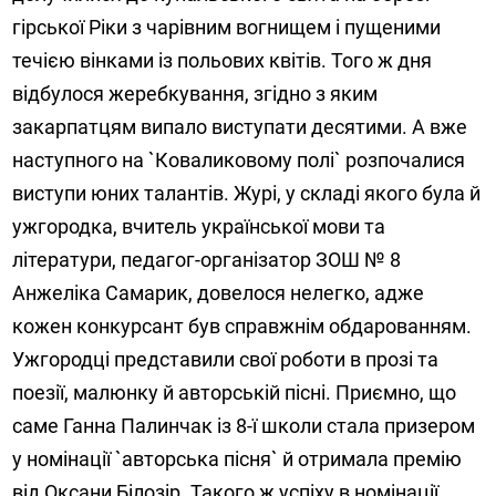
гірської Ріки з чарівним вогнищем і пущеними
течією вінками із польових квітів. Того ж дня
відбулося жеребкування, згідно з яким
закарпатцям випало виступати десятими. А вже
наступного на `Коваликовому полі` розпочалися
виступи юних талантів. Журі, у складі якого була й
ужгородка, вчитель української мови та
літератури, педагог-організатор ЗОШ № 8
Анжеліка Самарик, довелося нелегко, адже
кожен конкурсант був справжнім обдарованням.
Ужгородці представили свої роботи в прозі та
поезії, малюнку й авторській пісні. Приємно, що
саме Ганна Палинчак із 8-ї школи стала призером
у номінації `авторська пісня` й отримала премію
від Оксани Білозір. Такого ж успіху в номінації