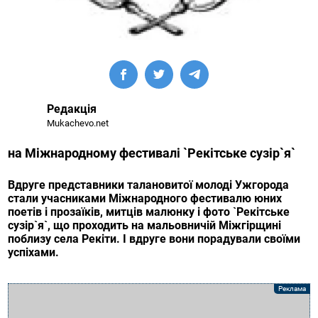
Редакція
Mukachevo.net
на Міжнародному фестивалі `Рекітське сузір`я`
Вдруге представники талановитої молоді Ужгорода
стали учасниками Міжнародного фестивалю юних
поетів і прозаїків, митців малюнку і фото `Рекітське
сузір`я`, що проходить на мальовничій Міжгірщині
поблизу села Рекіти. І вдруге вони порадували своїми
успіхами.