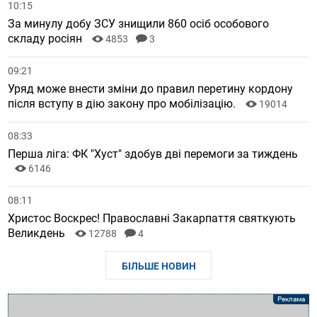
10:15
За минулу добу ЗСУ знищили 860 осіб особового
складу росіян
4853
3
09:21
Уряд може внести зміни до правил перетину кордону
після вступу в дію закону про мобілізацію.
19014
08:33
Перша ліга: ФК "Хуст" здобув дві перемоги за тиждень
6146
08:11
Христос Воскрес! Православні Закарпаття святкують
Великдень
12788
4
БІЛЬШЕ НОВИН