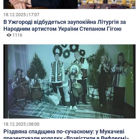
18.12.2025 | 17:07
В Ужгороді відбудеться заупокійна Літургія за
Народним артистом України Степаном Гігою
1116
18.12.2025 | 08:00
Різдвяна спадщина по-сучасному: у Мукачеві
презентували колядку «Возвістили в Вифлеємі»