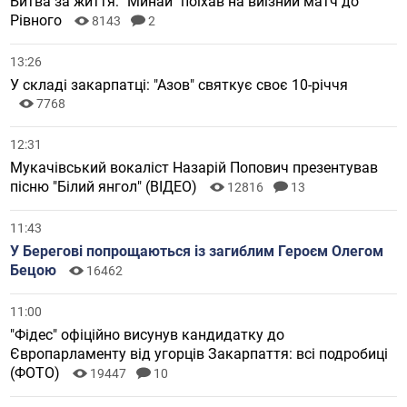
Битва за життя: "Минай" поїхав на виїзний матч до
Рівного
8143
2
13:26
У складі закарпатці: "Азов" святкує своє 10-річчя
7768
12:31
Мукачівський вокаліст Назарій Попович презентував
пісню "Білий янгол" (ВІДЕО)
12816
13
11:43
У Берегові попрощаються із загиблим Героєм Олегом
Бецою
16462
11:00
"Фідес" офіційно висунув кандидатку до
Європарламенту від угорців Закарпаття: всі подробиці
(ФОТО)
19447
10