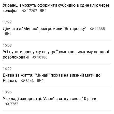
Українці зможуть оформити субсидію в один клік через
телефон
17207
1
17:22
Дівчата з "Минаю" розгромили "Янтарочку"
11385
2
15:58
Усі пункти пропуску на українсько-польському кордоні
розблоковані
10186
14:22
Битва за життя: "Минай" поїхав на виїзний матч до
Рівного
8143
2
13:26
У складі закарпатці: "Азов" святкує своє 10-річчя
7767