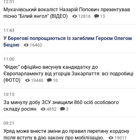
12:31
Мукачівський вокаліст Назарій Попович презентував
пісню "Білий янгол" (ВІДЕО)
12816
13
11:43
У Берегові попрощаються із загиблим Героєм Олегом
Бецою
16462
11:00
"Фідес" офіційно висунув кандидатку до
Європарламенту від угорців Закарпаття: всі подробиці
(ФОТО)
19446
10
10:15
За минулу добу ЗСУ знищили 860 осіб особового
складу росіян
4852
3
09:21
Уряд може внести зміни до правил перетину кордону
після вступу в дію закону про мобілізацію.
19011