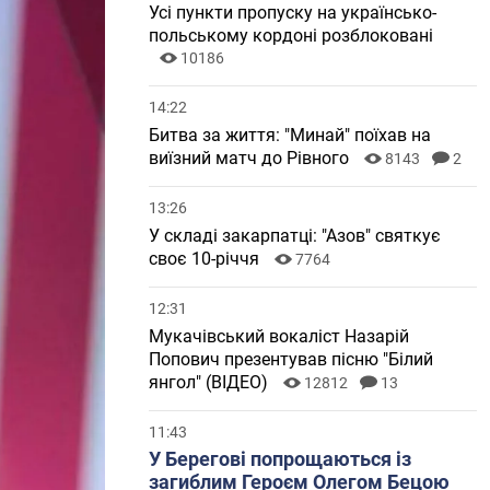
Усі пункти пропуску на українсько-
польському кордоні розблоковані
10186
14:22
Битва за життя: "Минай" поїхав на
виїзний матч до Рівного
8143
2
13:26
У складі закарпатці: "Азов" святкує
своє 10-річчя
7764
12:31
Мукачівський вокаліст Назарій
Попович презентував пісню "Білий
янгол" (ВІДЕО)
12812
13
11:43
У Берегові попрощаються із
загиблим Героєм Олегом Бецою