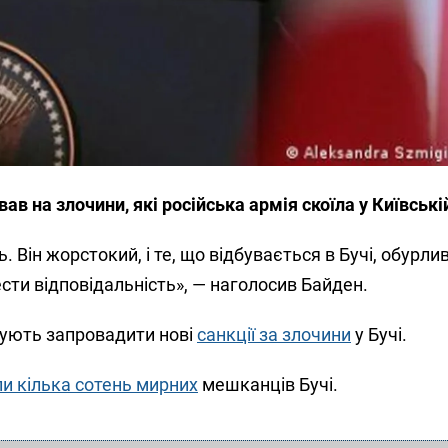
в на злочини, які російська армія скоїла у Київській
 Він жорстокий, і те, що відбувається в Бучі, обурливо
ести відповідальність», — наголосив Байден.
ують запровадити нові
санкції за злочини
у Бучі.
и кілька сотень мирних
мешканців Бучі.