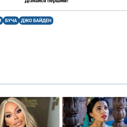
Дізнайся першим!
И
БУЧА
ДЖО БАЙДЕН