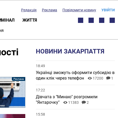
Редакція
Реклама
Повідомити новину
УВІЙТИ
ИМІНАЛ
ЖИТТЯ
ня
ості
НОВИНИ ЗАКАРПАТТЯ
18:49
Українці зможуть оформити субсидію в
один клік через телефон
17200
1
17:22
Дівчата з "Минаю" розгромили
"Янтарочку"
11383
2
15:58