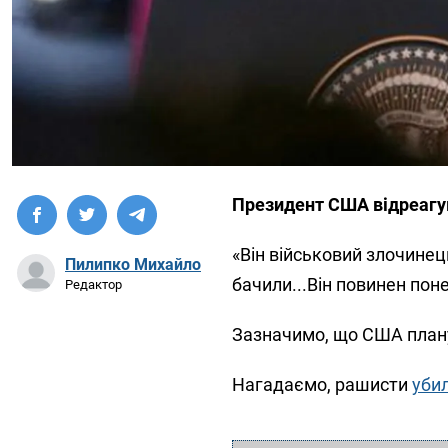
Президент США відреагува
«Він військовий злочинець.
Пилипко Михайло
бачили...Він повинен пон
Редактор
Зазначимо, що CША план
Нагадаємо, рашисти
убил