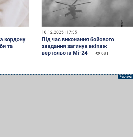
18.12.2025 | 17:35
за кордону
Під час виконання бойового
би та
завдання загинув екіпаж
вертольота Мі-24
681