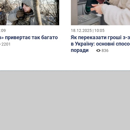
0:09
18.12.2025 | 10:05
» привертає так багато
Як переказати гроші з-
в Україну: основні спосо
2201
поради
836