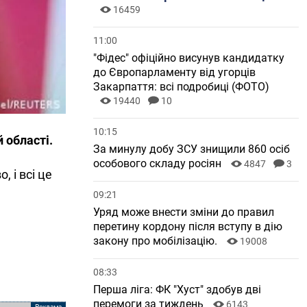
16459
11:00
"Фідес" офіційно висунув кандидатку
до Європарламенту від угорців
Закарпаття: всі подробиці (ФОТО)
19440
10
10:15
 області.
За минулу добу ЗСУ знищили 860 осіб
особового складу росіян
4847
3
, і всі це
09:21
Уряд може внести зміни до правил
перетину кордону після вступу в дію
закону про мобілізацію.
19008
08:33
Перша ліга: ФК "Хуст" здобув дві
перемоги за тиждень
6143