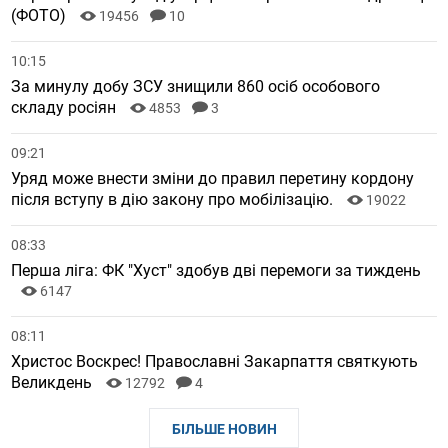
(ФОТО)
19456
10
10:15
За минулу добу ЗСУ знищили 860 осіб особового
складу росіян
4853
3
09:21
Уряд може внести зміни до правил перетину кордону
після вступу в дію закону про мобілізацію.
19022
08:33
Перша ліга: ФК "Хуст" здобув дві перемоги за тиждень
6147
08:11
Христос Воскрес! Православні Закарпаття святкують
Великдень
12792
4
БІЛЬШЕ НОВИН