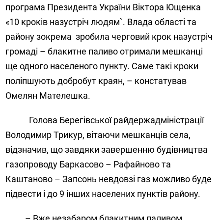
програма Президента України Віктора Ющенка
«10 кроків назустріч людям`. Влада області та
району зокрема
зробила черговий крок назустріч
громаді – блакитне паливо отримали мешканці
ще одного населеного пункту. Саме такі кроки
поліпшують добробут краян, – констатував
Омелян Мателешка.
Голова Берегівської райдержадміністрації
Володимир Трикур, вітаючи мешканців села,
відзначив, що завдяки завершенню будівництва
газопроводу Баркасово – Рафайново та
Каштаново – Запсонь невдовзі газ можливо буде
підвести і до 9 інших населених пунктів району.
– Вже незабаром блакитним паливом