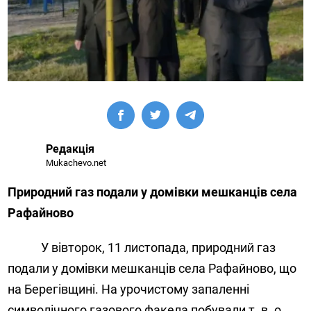
Редакція
Mukachevo.net
Природний газ подали у домівки мешканців села
Рафайново
У вівторок, 11 листопада, природний газ
подали у домівки мешканців села Рафайново, що
на Берегівщині. На урочистому запаленні
символічного газового факела побували т. в. о.