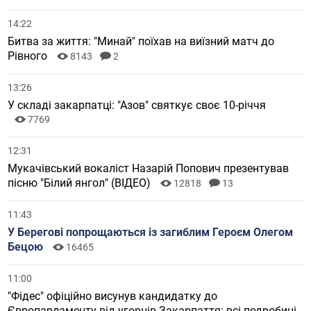
14:22
Битва за життя: "Минай" поїхав на виїзний матч до
Рівного
8143
2
13:26
У складі закарпатці: "Азов" святкує своє 10-річчя
7769
12:31
Мукачівський вокаліст Назарій Попович презентував
пісню "Білий янгол" (ВІДЕО)
12818
13
11:43
У Берегові попрощаються із загиблим Героєм Олегом
Бецою
16465
11:00
"Фідес" офіційно висунув кандидатку до
Європарламенту від угорців Закарпаття: всі подробиці