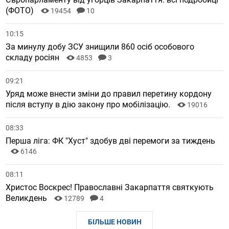
(ФОТО)
19454
10
10:15
За минулу добу ЗСУ знищили 860 осіб особового
складу росіян
4853
3
09:21
Уряд може внести зміни до правил перетину кордону
після вступу в дію закону про мобілізацію.
19016
08:33
Перша ліга: ФК "Хуст" здобув дві перемоги за тиждень
6146
08:11
Христос Воскрес! Православні Закарпаття святкують
Великдень
12789
4
БІЛЬШЕ НОВИН