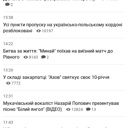
2
15:58
Усі пункти пропуску на українсько-польському кордоні
розблоковані
10197
14:22
Битва за життя: "Минай" поїхав на виїзний матч до
Рівного
8143
2
13:26
У складі закарпатці: "Азов" святкує своє 10-річчя
7772
12:31
Мукачівський вокаліст Назарій Попович презентував
пісню "Білий янгол" (ВІДЕО)
12824
13
11:43