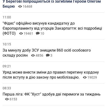
У Берегові попрощаються із загиблим Героєм Олегом
Бецою
16468
11:00
"Фідес" офіційно висунув кандидатку до
Європарламенту від угорців Закарпаття: всі подробиці
(ФОТО)
19461
10
10:15
За минулу добу ЗСУ знищили 860 осіб особового
складу росіян
4856
3
09:21
Уряд може внести зміни до правил перетину кордону
після вступу в дію закону про мобілізацію.
19029
08:33
Перша ліга: ФК "Хуст" здобув дві перемоги за тиждень
6153