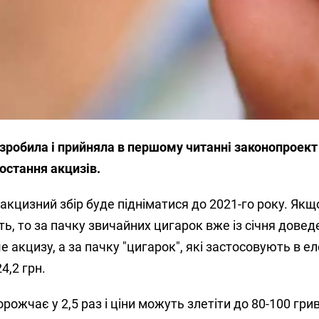
озробила і прийняла в першому читанні законопроек
остання акцизів.
акцизний збір буде підніматися до 2021-го року. Якщ
, то за пачку звичайних цигарок вже із січня довед
е акцизу, а за пачку "цигарок", які застосовують в е
4,2 грн.
ожчає у 2,5 раз і ціни можуть злетіти до 80-100 гри