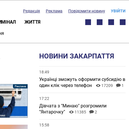
Редакція
Реклама
Повідомити новину
УВІЙТИ
ИМІНАЛ
ЖИТТЯ
ня
ь
НОВИНИ ЗАКАРПАТТЯ
18:49
Українці зможуть оформити субсидію в
один клік через телефон
17209
1
17:22
Дівчата з "Минаю" розгромили
"Янтарочку"
11385
2
15:58