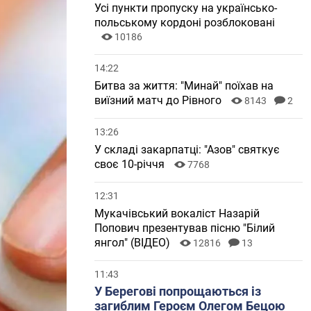
Усі пункти пропуску на українсько-
польському кордоні розблоковані
10186
14:22
Битва за життя: "Минай" поїхав на
виїзний матч до Рівного
8143
2
13:26
У складі закарпатці: "Азов" святкує
своє 10-річчя
7768
12:31
Мукачівський вокаліст Назарій
Попович презентував пісню "Білий
янгол" (ВІДЕО)
12816
13
11:43
У Берегові попрощаються із
загиблим Героєм Олегом Бецою