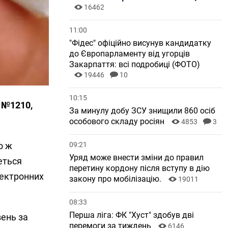
16462
11:00
"Фідес" офіційно висунув кандидатку
до Європарламенту від угорців
Закарпаття: всі подробиці (ФОТО)
19446
10
10:15
т №1210,
За минулу добу ЗСУ знищили 860 осіб
особового складу росіян
4853
3
о ж
09:21
Уряд може внести зміни до правил
еться
перетину кордону після вступу в дію
лектронних
закону про мобілізацію.
19011
08:33
Перша ліга: ФК "Хуст" здобув дві
вень за
перемоги за тиждень
6146