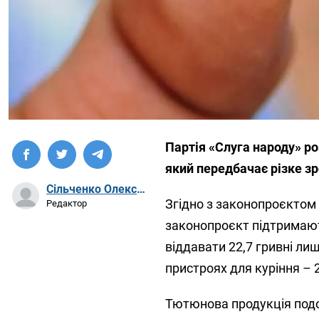
Партія «Слуга народу» р
який передбачає різке зр
Сільченко Олександр Артурович
Згідно з законопроєктом 
Редактор
законопроєкт підтримають
віддавати 22,7 гривні лиш
пристроях для куріння – 2
Тютюнова продукція подор