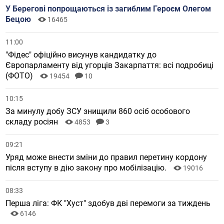
У Берегові попрощаються із загиблим Героєм Олегом
Бецою
16465
11:00
"Фідес" офіційно висунув кандидатку до
Європарламенту від угорців Закарпаття: всі подробиці
(ФОТО)
19454
10
10:15
За минулу добу ЗСУ знищили 860 осіб особового
складу росіян
4853
3
09:21
Уряд може внести зміни до правил перетину кордону
після вступу в дію закону про мобілізацію.
19016
08:33
Перша ліга: ФК "Хуст" здобув дві перемоги за тиждень
6146