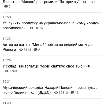
Дівчата з "Минаю" розгромили "Янтарочку"
11390
2
15:58
Усі пункти пропуску на українсько-польському кордоні
розблоковані
10189
14:22
Битва за життя: "Минай" поїхав на виїзний матч до
Рівного
8143
2
13:26
У складі закарпатці: "Азов" святкує своє 10-річчя
7769
12:31
Мукачівський вокаліст Назарій Попович презентував
пісню "Білий янгол" (ВІДЕО)
12818
13
11:43