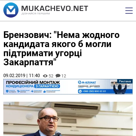
Брензович: "Нема жодного
кандидата якого б могли
підтримати угорці
Закарпаття"
09.02.2019 | 11:40
52
12