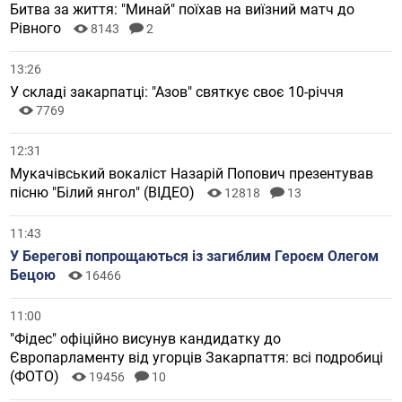
Битва за життя: "Минай" поїхав на виїзний матч до
Рівного
8143
2
13:26
У складі закарпатці: "Азов" святкує своє 10-річчя
7769
12:31
Мукачівський вокаліст Назарій Попович презентував
пісню "Білий янгол" (ВІДЕО)
12818
13
11:43
У Берегові попрощаються із загиблим Героєм Олегом
Бецою
16466
11:00
"Фідес" офіційно висунув кандидатку до
Європарламенту від угорців Закарпаття: всі подробиці
(ФОТО)
19456
10