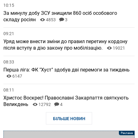
10:15
За минулу добу ЗСУ знищили 860 осіб особового
складу росіян
4853
3
09:21
Уряд може внести зміни до правил перетину кордону
після вступу в дію закону про мобілізацію.
19021
08:33
Перша ліга: ФК "Хуст" здобув дві перемоги за тиждень
6147
08:11
Христос Воскрес! Православні Закарпаття святкують
Великдень
12792
4
БІЛЬШЕ НОВИН