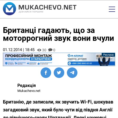
Британці гадають, що за
моторрогний звук вони вчули
01.12.2014 | 18:45
30
0
Редакція
Mukachevo.net
Британію, де записали, як звучить Wi-Fi, шокував
загадковий звук, який було чути від півдня Англії
до північного-сходу Шотландії. Деякі науковці