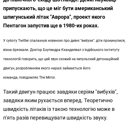
припускають, що це міг бути американський
шпигунський літак "Аврора", проект якого
Пентагон запустив ще в 1980-их роках.
У суботу Twitter спалахнув новиною про дивні "вибухи": діти прокинулися,
вікна брязкали. Доктор Бхупендра Кханделвал з Індійського інституту
технологій говорить, що цей звук схожий на імпульсний детонаційний
двигун, розробленням якого наразі займається його
команда, повідомляє The Mirror.
Такий двигун працює завдяки серіям "вибухів",
завдяки яким рухається вперед. Теоретично
швидкість літаків із такою технологію може в
п'ять разів перевищувати швидкість звуку.