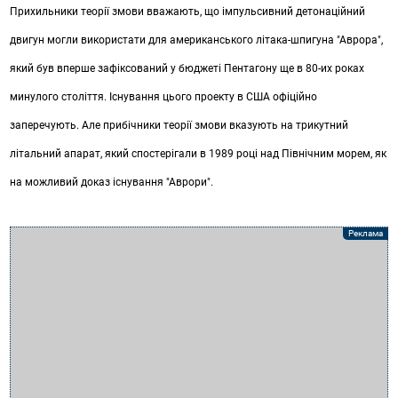
Прихильники теорії змови вважають, що імпульсивний детонаційний
двигун могли використати для американського літака-шпигуна "Аврора",
який був вперше зафіксований у бюджеті Пентагону ще в 80-их роках
минулого століття. Існування цього проекту в США офіційно
заперечують. Але прибічники теорії змови вказують на трикутний
літальний апарат, який спостерігали в 1989 році над Північним морем, як
на можливий доказ існування "Аврори".