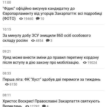
11:00
"Фідес" офіційно висунув кандидатку до
Європарламенту від угорців Закарпаття: всі подробиці
(ФОТО)
19460
10
10:15
За минулу добу ЗСУ знищили 860 осіб особового
складу росіян
4854
3
09:21
Уряд може внести зміни до правил перетину кордону
після вступу в дію закону про мобілізацію.
19024
08:33
Перша ліга: ФК "Хуст" здобув дві перемоги за тиждень
6150
08:11
Христос Воскрес! Православні Закарпаття святкують
Великдень
12792
4