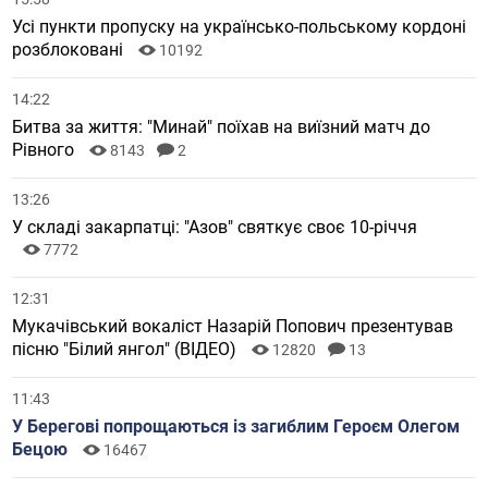
Усі пункти пропуску на українсько-польському кордоні
розблоковані
10192
14:22
Битва за життя: "Минай" поїхав на виїзний матч до
Рівного
8143
2
13:26
У складі закарпатці: "Азов" святкує своє 10-річчя
7772
12:31
Мукачівський вокаліст Назарій Попович презентував
пісню "Білий янгол" (ВІДЕО)
12820
13
11:43
У Берегові попрощаються із загиблим Героєм Олегом
Бецою
16467