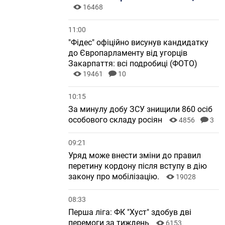
16468
11:00
"Фідес" офіційно висунув кандидатку
до Європарламенту від угорців
Закарпаття: всі подробиці (ФОТО)
19461
10
10:15
За минулу добу ЗСУ знищили 860 осіб
особового складу росіян
4856
3
09:21
Уряд може внести зміни до правил
перетину кордону після вступу в дію
закону про мобілізацію.
19028
08:33
Перша ліга: ФК "Хуст" здобув дві
перемоги за тиждень
6153