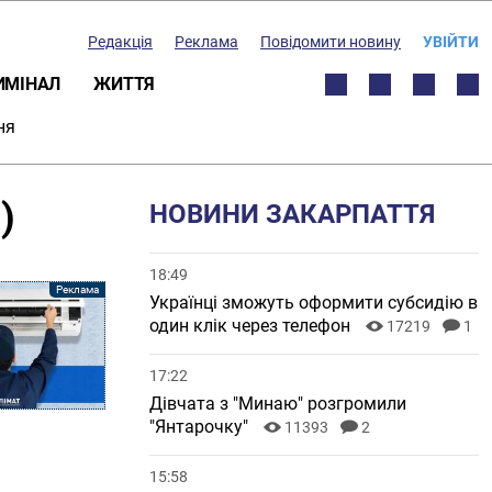
Редакція
Реклама
Повідомити новину
УВІЙТИ
ИМІНАЛ
ЖИТТЯ
ня
)
НОВИНИ ЗАКАРПАТТЯ
18:49
Українці зможуть оформити субсидію в
один клік через телефон
17219
1
17:22
Дівчата з "Минаю" розгромили
"Янтарочку"
11393
2
15:58