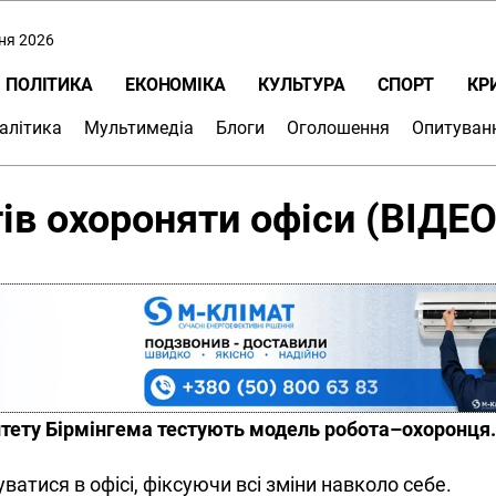
пня 2026
ПОЛІТИКА
ЕКОНОМІКА
КУЛЬТУРА
СПОРТ
КР
алітика
Мультимедіа
Блоги
Оголошення
Опитуван
ів охороняти офіси (ВІДЕО
ситету Бірмінгема тестують модель робота–охоронця.
ватися в офісі, фіксуючи всі зміни навколо себе.