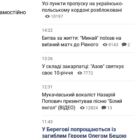
Усі пункти пропуску на українсько-
польському кордоні розблоковані
самостійно
10197
14:22
Битва за життя: "Минай" поїхав на
виїзний матч до Рівного
8143
2
13:26
У складі закарпатці: "Азов" святкує
своє 10-річчя
7772
12:31
Мукачівський вокаліст Назарій
Попович презентував пісню "Білий
янгол" (ВІДЕО)
12824
13
11:43
У Берегові попрощаються із
загиблим Героєм Олегом Бецою