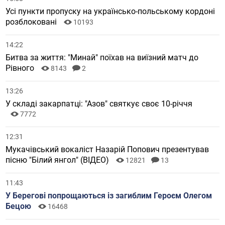
Усі пункти пропуску на українсько-польському кордоні
розблоковані
10193
14:22
Битва за життя: "Минай" поїхав на виїзний матч до
Рівного
8143
2
13:26
У складі закарпатці: "Азов" святкує своє 10-річчя
7772
12:31
Мукачівський вокаліст Назарій Попович презентував
пісню "Білий янгол" (ВІДЕО)
12821
13
11:43
У Берегові попрощаються із загиблим Героєм Олегом
Бецою
16468