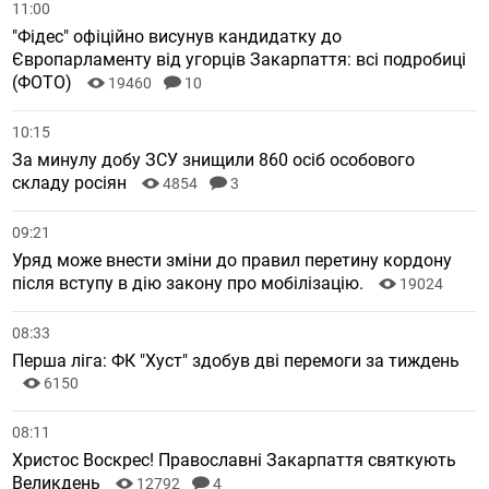
11:00
"Фідес" офіційно висунув кандидатку до
Європарламенту від угорців Закарпаття: всі подробиці
(ФОТО)
19460
10
10:15
За минулу добу ЗСУ знищили 860 осіб особового
складу росіян
4854
3
09:21
Уряд може внести зміни до правил перетину кордону
після вступу в дію закону про мобілізацію.
19024
08:33
Перша ліга: ФК "Хуст" здобув дві перемоги за тиждень
6150
08:11
Христос Воскрес! Православні Закарпаття святкують
Великдень
12792
4