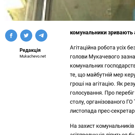
комунальники зривають а
Агітаційна робота усіх б
Редакція
голови Мукачевого зазна
Mukachevo.net
комунальних господарств 
те, що майбутній мер кер
гроші на агітацію. Як рез
голосування. Про перебіг
столу, організованого ГО 
листопада прес-секретар
На захист комунальників
агітпродукція ліпиться бу