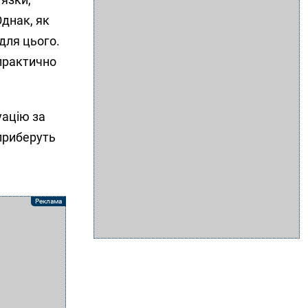
Однак, як
для цього.
 практично
уацію за
 приберуть