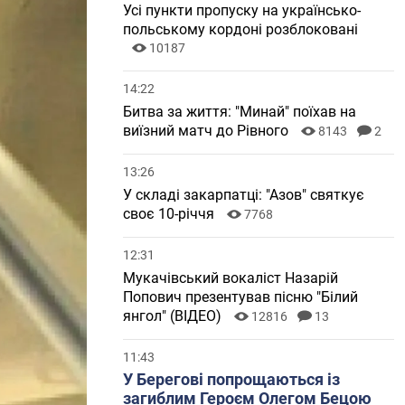
Усі пункти пропуску на українсько-
польському кордоні розблоковані
10187
14:22
Битва за життя: "Минай" поїхав на
виїзний матч до Рівного
8143
2
13:26
У складі закарпатці: "Азов" святкує
своє 10-річчя
7768
12:31
Мукачівський вокаліст Назарій
Попович презентував пісню "Білий
янгол" (ВІДЕО)
12816
13
11:43
У Берегові попрощаються із
загиблим Героєм Олегом Бецою