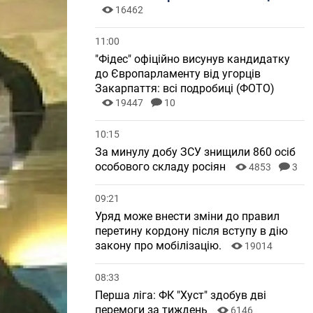
16462
11:00
"Фідес" офіційно висунув кандидатку
до Європарламенту від угорців
Закарпаття: всі подробиці (ФОТО)
19447
10
10:15
За минулу добу ЗСУ знищили 860 осіб
особового складу росіян
4853
3
09:21
Уряд може внести зміни до правил
перетину кордону після вступу в дію
закону про мобілізацію.
19014
08:33
Перша ліга: ФК "Хуст" здобув дві
перемоги за тиждень
6146