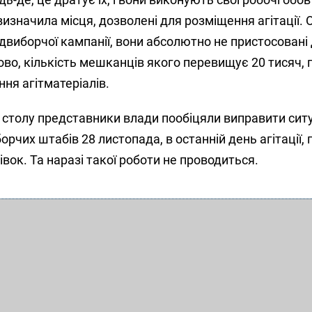
изначила місця, дозволені для розміщення агітації. 
виборчої кампанії, вони абсолютно не пристосовані 
ово, кількість мешканців якого перевищує 20 тисяч,
ня агітматеріалів.
о столу представники влади пообіцяли виправити сит
орчих штабів 28 листопада, в останній день агітації,
тівок. Та наразі такої роботи не проводиться.