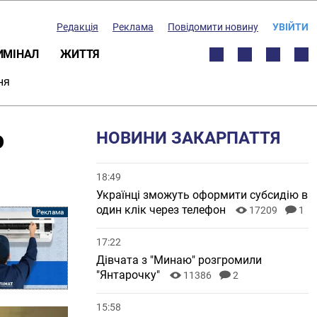
Редакція
Реклама
Повідомити новину
УВІЙТИ
ИМІНАЛ
ЖИТТЯ
ня
ю
НОВИНИ ЗАКАРПАТТЯ
18:49
Українці зможуть оформити субсидію в
один клік через телефон
17209
1
17:22
Дівчата з "Минаю" розгромили
"Янтарочку"
11386
2
15:58