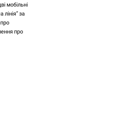
ві мобільні
 лінія” за
 про
лення про