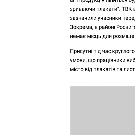
зриваючи плакати”. ТВК в
зазначили учасники перед
Зокрема, в районі Росвиг
немає місць для розміщен
Присутні під час круглог
умови, що працівники виб
місто від плакатів та лис