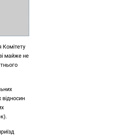
я Комітету
ві майже не
утнього
льних
х відносин
их
к).
приїзд