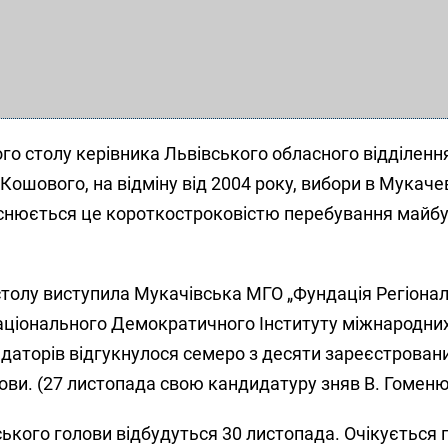
ого столу керівника Львівського обласного відділенн
Кошового, на відміну від 2004 року, вибори в Мукаче
снюється це короткостроковістю перебування майб
столу виступила Мукачівська МГО „Фундація Регіона
Національного Демократичного Інституту міжнародни
аторів відгукнулося семеро з десяти зареєстрован
ови. (27 листопада свою кандидатуру зняв В. Гоменю
ького голови відбудуться 30 листопада. Очікується 