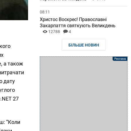
08:11
Христос Воскрес! Православні
Закарпаття святкують Великдень
12788
4
БІЛЬШЕ НОВИН
ького
их
, а також
 витрачати
о дату
углого
D.NET 27
ш: ”Коли
’язки,