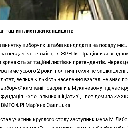
гітаційні листівки кандидатів
ез винятку виборчих штабів кандидатів на посаду міс
ла невдачі через місцеві ЖРЕПи. Працівники згадан
зривають агітаційні листівки претендентів. Через це
уватиме усього 2 роки, політичні сили не зацікавлені
ультат, велика кількість населення взагалі не знає пр
 виборчої кампанії говорили в Мукачевому під час кр
`Фундація Регіональних Ініціатив`, - повідомила ZAXI
 ВМГО ФРІ Мар’яна Савицька.
 став учасник круглого столу заступник мера М.Лабо
дь-де, це дратує їх, і вони виконують свої робочі обов