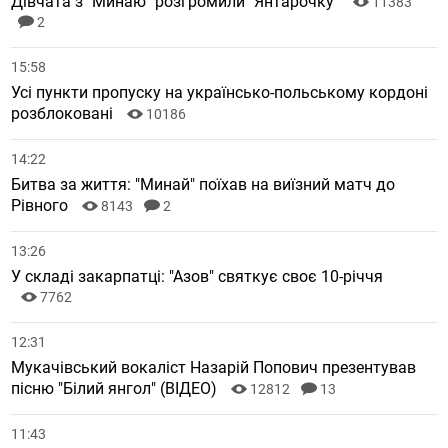
Дівчата з "Минаю" розгромили "Янтарочку"
11383
2
15:58
Усі пункти пропуску на українсько-польському кордоні
розблоковані
10186
14:22
Битва за життя: "Минай" поїхав на виїзний матч до
Рівного
8143
2
13:26
У складі закарпатці: "Азов" святкує своє 10-річчя
7762
12:31
Мукачівський вокаліст Назарій Попович презентував
пісню "Білий янгол" (ВІДЕО)
12812
13
11:43