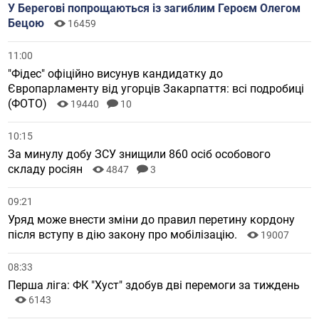
У Берегові попрощаються із загиблим Героєм Олегом
Бецою
16459
11:00
"Фідес" офіційно висунув кандидатку до
Європарламенту від угорців Закарпаття: всі подробиці
(ФОТО)
19440
10
10:15
За минулу добу ЗСУ знищили 860 осіб особового
складу росіян
4847
3
09:21
Уряд може внести зміни до правил перетину кордону
після вступу в дію закону про мобілізацію.
19007
08:33
Перша ліга: ФК "Хуст" здобув дві перемоги за тиждень
6143