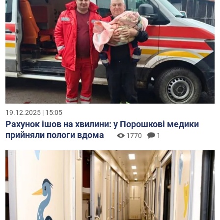
19.12.2025 | 15:05
Рахунок ішов на хвилини: у Порошкові медики
прийняли пологи вдома
1770
1