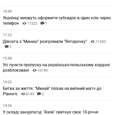
18:49
Українці зможуть оформити субсидію в один клік через
телефон
17222
1
17:22
Дівчата з "Минаю" розгромили "Янтарочку"
11393
2
15:58
Усі пункти пропуску на українсько-польському кордоні
розблоковані
10199
14:22
Битва за життя: "Минай" поїхав на виїзний матч до
Рівного
8143
2
13:26
У складі закарпатці: "Азов" святкує своє 10-річчя