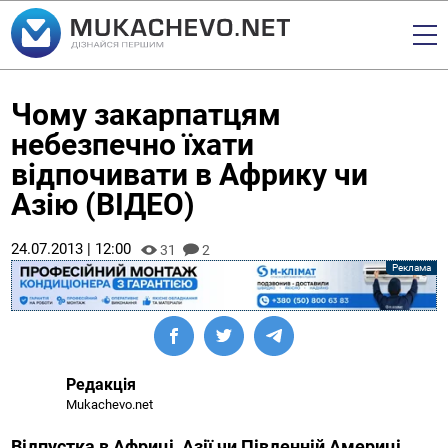
Чому закарпатцям
небезпечно їхати
відпочивати в Африку чи
Азію (ВІДЕО)
24.07.2013 | 12:00
31
2
Редакція
Mukachevo.net
Відпустка в Африці, Азії чи Південній Америці