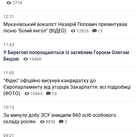
7774
12:31
Мукачівський вокаліст Назарій Попович презентував
пісню "Білий янгол" (ВІДЕО)
12826
13
11:43
У Берегові попрощаються із загиблим Героєм Олегом
Бецою
16468
11:00
"Фідес" офіційно висунув кандидатку до
Європарламенту від угорців Закарпаття: всі подробиці
(ФОТО)
19463
10
10:15
За минулу добу ЗСУ знищили 860 осіб особового
складу росіян
4856
3
09:21