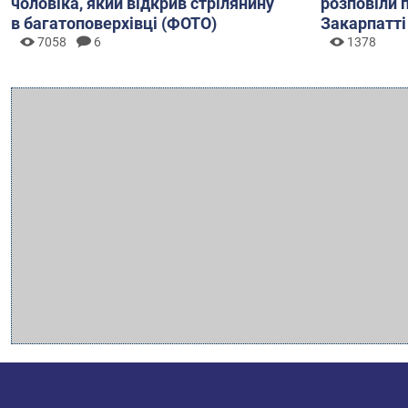
чоловіка, який відкрив стрілянину
розповіли 
в багатоповерхівці (ФОТО)
Закарпатті
7058
6
1378