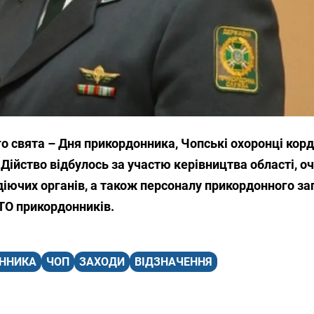
о свята – Дня прикордонника, Чопські охоронці корд
 Дійство відбулось за участю керівництва області, о
діючих органів, а також персоналу прикордонного заг
АТО прикордонників.
ОННИКА
ЧОП
ЗАХОДИ
ВІДЗНАЧЕННЯ