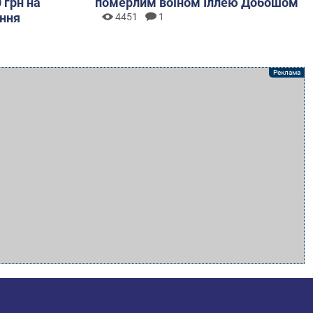
 грн на
померлим воїном Іллею Добошом
ння
4451
1