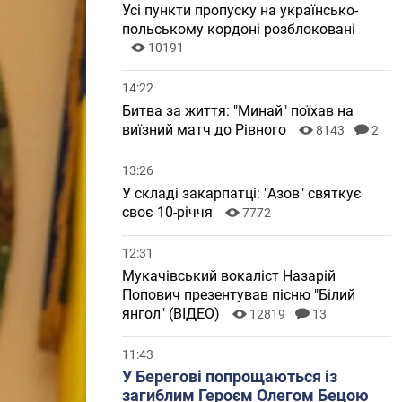
Усі пункти пропуску на українсько-
польському кордоні розблоковані
10191
14:22
Битва за життя: "Минай" поїхав на
виїзний матч до Рівного
8143
2
13:26
У складі закарпатці: "Азов" святкує
своє 10-річчя
7772
12:31
Мукачівський вокаліст Назарій
Попович презентував пісню "Білий
янгол" (ВІДЕО)
12819
13
11:43
У Берегові попрощаються із
загиблим Героєм Олегом Бецою