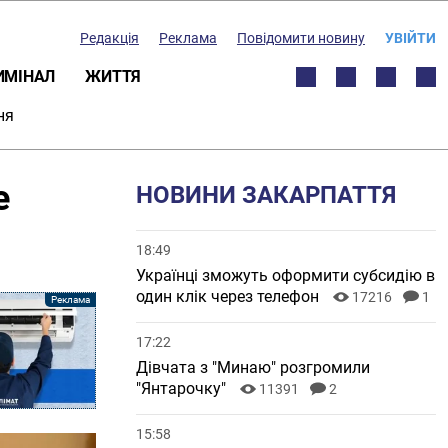
Редакція
Реклама
Повідомити новину
УВІЙТИ
ИМІНАЛ
ЖИТТЯ
ня
е
НОВИНИ ЗАКАРПАТТЯ
18:49
Українці зможуть оформити субсидію в
один клік через телефон
17216
1
17:22
Дівчата з "Минаю" розгромили
"Янтарочку"
11391
2
15:58