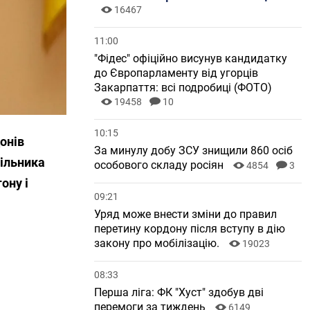
16467
11:00
"Фідес" офіційно висунув кандидатку
до Європарламенту від угорців
Закарпаття: всі подробиці (ФОТО)
19458
10
10:15
онів
За минулу добу ЗСУ знищили 860 осіб
чільника
особового складу росіян
4854
3
ону і
09:21
Уряд може внести зміни до правил
перетину кордону після вступу в дію
закону про мобілізацію.
19023
08:33
Перша ліга: ФК "Хуст" здобув дві
перемоги за тиждень
6149