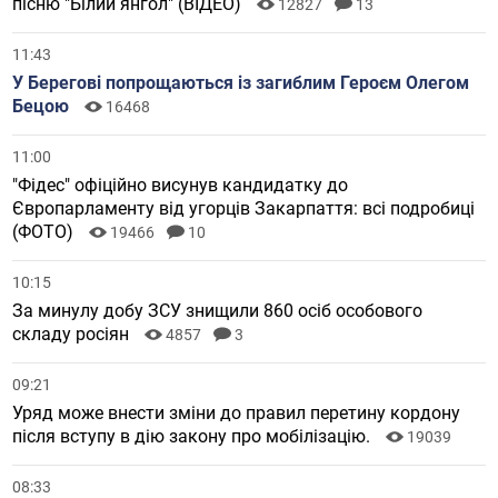
пісню "Білий янгол" (ВІДЕО)
12827
13
11:43
У Берегові попрощаються із загиблим Героєм Олегом
Бецою
16468
11:00
"Фідес" офіційно висунув кандидатку до
Європарламенту від угорців Закарпаття: всі подробиці
(ФОТО)
19466
10
10:15
За минулу добу ЗСУ знищили 860 осіб особового
складу росіян
4857
3
09:21
Уряд може внести зміни до правил перетину кордону
після вступу в дію закону про мобілізацію.
19039
08:33