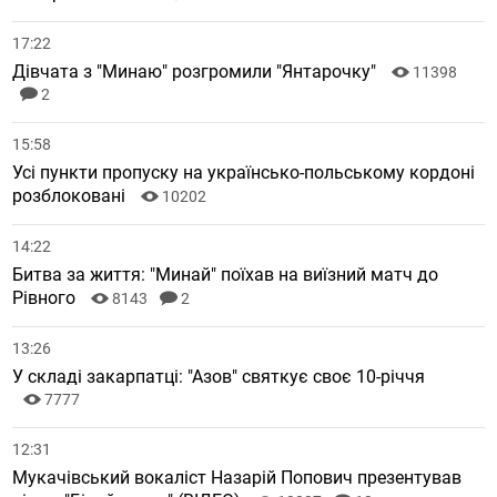
17:22
Дівчата з "Минаю" розгромили "Янтарочку"
11398
2
15:58
Усі пункти пропуску на українсько-польському кордоні
розблоковані
10202
14:22
Битва за життя: "Минай" поїхав на виїзний матч до
Рівного
8143
2
13:26
У складі закарпатці: "Азов" святкує своє 10-річчя
7777
12:31
Мукачівський вокаліст Назарій Попович презентував