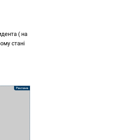
идента ( на
зому стані