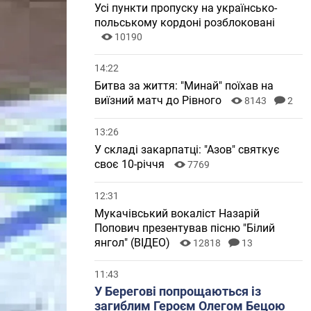
Усі пункти пропуску на українсько-
польському кордоні розблоковані
10190
14:22
Битва за життя: "Минай" поїхав на
виїзний матч до Рівного
8143
2
13:26
У складі закарпатці: "Азов" святкує
своє 10-річчя
7769
12:31
Мукачівський вокаліст Назарій
Попович презентував пісню "Білий
янгол" (ВІДЕО)
12818
13
11:43
У Берегові попрощаються із
загиблим Героєм Олегом Бецою