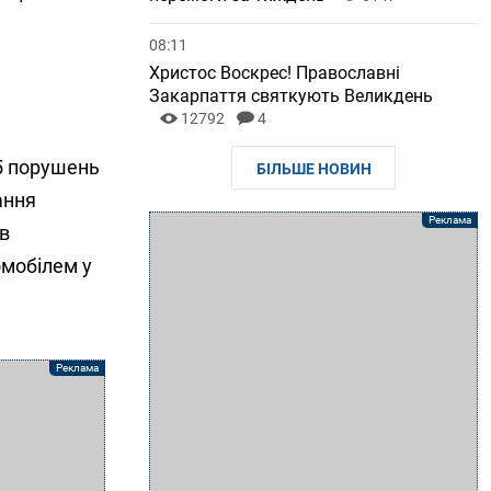
08:11
Христос Воскрес! Православні
Закарпаття святкують Великдень
12792
4
05 порушень
БІЛЬШЕ НОВИН
ання
їв
омобілем у