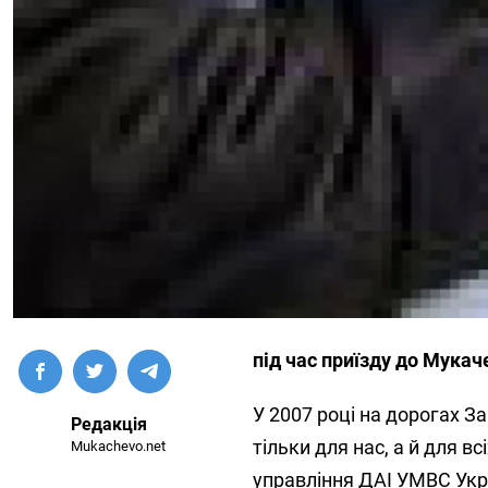
під час приїзду до Мука
У 2007 році на дорогах З
Редакція
тільки для нас, а й для в
Mukachevo.net
управління ДАІ УМВС Укра