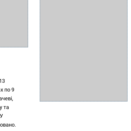
13
х по 9
ачеві,
у та
 У
совано.