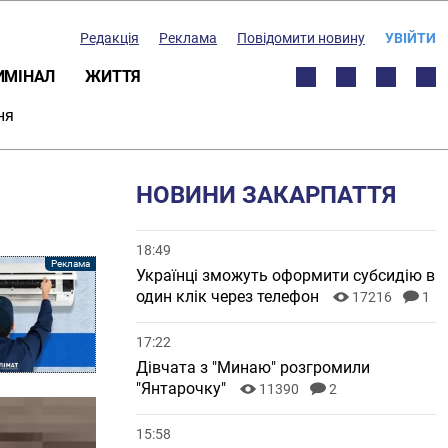
Редакція
Реклама
Повідомити новину
УВІЙТИ
ИМІНАЛ
ЖИТТЯ
ня
НОВИНИ ЗАКАРПАТТЯ
18:49
Українці зможуть оформити субсидію в
один клік через телефон
17216
1
17:22
Дівчата з "Минаю" розгромили
"Янтарочку"
11390
2
15:58