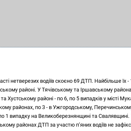
сті нетверезих водіїв скоєно 69 ДТП. Найбільше їх - 
ському районі. У Тячівському та Іршавському района
та Хустському районі - по 6, по 5 випадків у місті Мук
кому районах, по 3 - в Ужгородському, Перечинськом
по 1 випадку на Великоберезнянщині та Свалявщині.
кому районах ДТП за участю п’яних водіїв не зафік