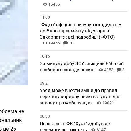
16466
11:00
"Фідес" офіційно висунув кандидатку
до Європарламенту від угорців
Закарпаття: всі подробиці (ФОТО)
19456
10
10:15
За минулу добу ЗСУ знищили 860 осіб
особового складу росіян
4853
3
09:21
Уряд може внести зміни до правил
перетину кордону після вступу в дію
закону про мобілізацію.
19021
роблема не
08:33
начальник
Перша ліга: ФК "Хуст" здобув дві
о це 25
перемоги за тиждень
6147