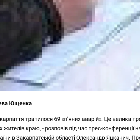
чева Ющенка
акарпаття трапилося 69 «п’яних аварій». Це велика п
сіх жителів краю, - розповів під час прес-конференції 
їни в Закарпатській області Олександр Яцканич. Пр