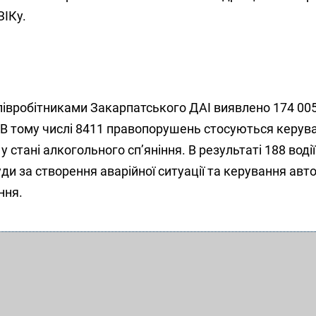
ЗІКу.
співробітниками Закарпатського ДАІ виявлено 174 0
 В тому числі 8411 правопорушень стосуються керув
стані алкогольного сп’яніння. В результаті 188 воді
ди за створення аварійної ситуації та керування авт
ння.