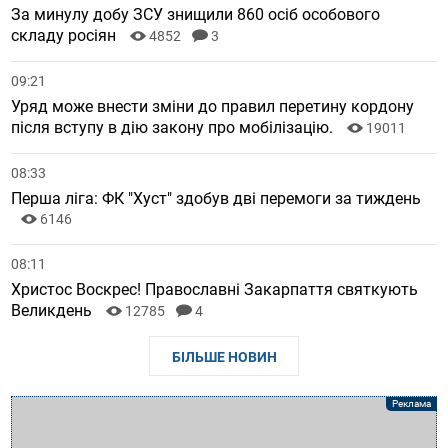
За минулу добу ЗСУ знищили 860 осіб особового
складу росіян
4852
3
09:21
Уряд може внести зміни до правил перетину кордону
після вступу в дію закону про мобілізацію.
19011
08:33
Перша ліга: ФК "Хуст" здобув дві перемоги за тиждень
6146
08:11
Христос Воскрес! Православні Закарпаття святкують
Великдень
12785
4
БІЛЬШЕ НОВИН