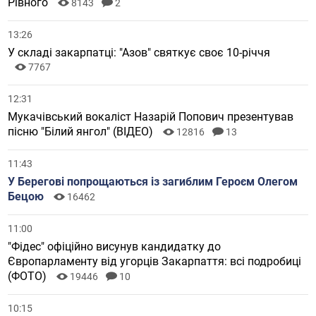
Рівного
8143
2
13:26
У складі закарпатці: "Азов" святкує своє 10-річчя
7767
12:31
Мукачівський вокаліст Назарій Попович презентував
пісню "Білий янгол" (ВІДЕО)
12816
13
11:43
У Берегові попрощаються із загиблим Героєм Олегом
Бецою
16462
11:00
"Фідес" офіційно висунув кандидатку до
Європарламенту від угорців Закарпаття: всі подробиці
(ФОТО)
19446
10
10:15