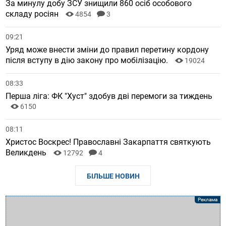
За минулу добу ЗСУ знищили 860 осіб особового
складу росіян
4854
3
09:21
Уряд може внести зміни до правил перетину кордону
після вступу в дію закону про мобілізацію.
19024
08:33
Перша ліга: ФК "Хуст" здобув дві перемоги за тиждень
6150
08:11
Христос Воскрес! Православні Закарпаття святкують
Великдень
12792
4
БІЛЬШЕ НОВИН