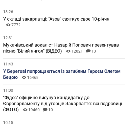
13:26
У складі закарпатці: "Азов" святкує своє 10-річчя
7772
12:31
Мукачівський вокаліст Назарій Попович презентував
пісню "Білий янгол" (ВІДЕО)
12821
13
11:43
У Берегові попрощаються із загиблим Героєм Олегом
Бецою
16468
11:00
"Фідес" офіційно висунув кандидатку до
Європарламенту від угорців Закарпаття: всі подробиці
(ФОТО)
19460
10
10:15