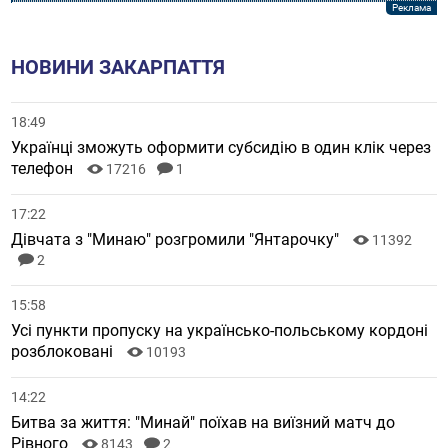
НОВИНИ ЗАКАРПАТТЯ
18:49
Українці зможуть оформити субсидію в один клік через
телефон
17216
1
17:22
Дівчата з "Минаю" розгромили "Янтарочку"
11392
2
15:58
Усі пункти пропуску на українсько-польському кордоні
розблоковані
10193
14:22
Битва за життя: "Минай" поїхав на виїзний матч до
Рівного
8143
2