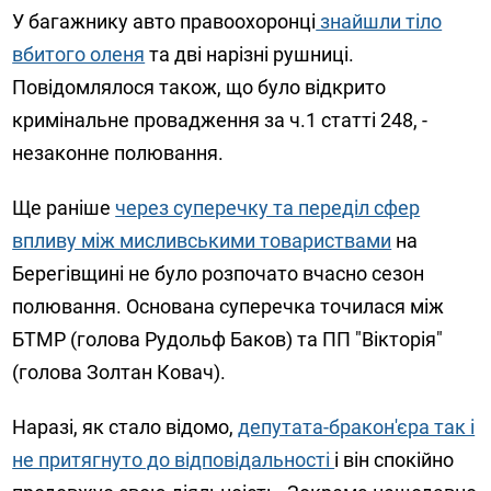
У багажнику авто правоохоронці
знайшли тіло
вбитого оленя
та дві нарізні рушниці.
Повідомлялося також, що було відкрито
кримінальне провадження за ч.1 статті 248, -
незаконне полювання.
Ще раніше
через суперечку та переділ сфер
впливу між мисливськими товариствами
на
Берегівщині не було розпочато вчасно сезон
полювання. Основана суперечка точилася між
БТМР (голова Рудольф Баков) та ПП "Вікторія"
(голова Золтан Ковач).
Наразі, як стало відомо,
депутата-бракон'єра так і
не притягнуто до відповідальності
і він спокійно