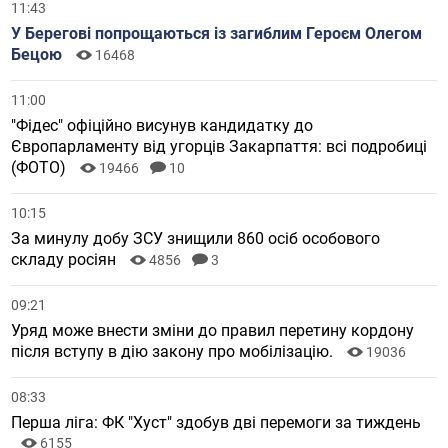
11:43
У Берегові попрощаються із загиблим Героєм Олегом
Бецою
16468
11:00
"Фідес" офіційно висунув кандидатку до
Європарламенту від угорців Закарпаття: всі подробиці
(ФОТО)
19466
10
10:15
За минулу добу ЗСУ знищили 860 осіб особового
складу росіян
4856
3
09:21
Уряд може внести зміни до правил перетину кордону
після вступу в дію закону про мобілізацію.
19036
08:33
Перша ліга: ФК "Хуст" здобув дві перемоги за тиждень
6155