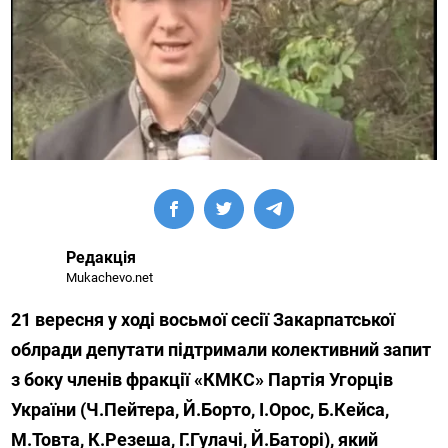
Редакція
Mukachevo.net
21 вересня у ході восьмої сесії Закарпатської
облради депутати підтримали колективний запит
з боку членів фракції «КМКС» Партія Угорців
України (Ч.Пейтера, Й.Борто, І.Орос, Б.Кейса,
М.Товта, К.Резеша, Г.Гулачі, Й.Баторі), який