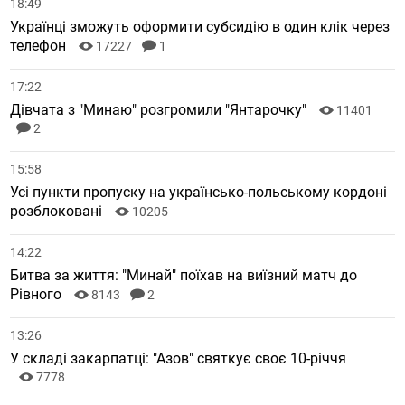
18:49
Українці зможуть оформити субсидію в один клік через
телефон
17227
1
17:22
Дівчата з "Минаю" розгромили "Янтарочку"
11401
2
15:58
Усі пункти пропуску на українсько-польському кордоні
розблоковані
10205
14:22
Битва за життя: "Минай" поїхав на виїзний матч до
Рівного
8143
2
13:26
У складі закарпатці: "Азов" святкує своє 10-річчя
7778