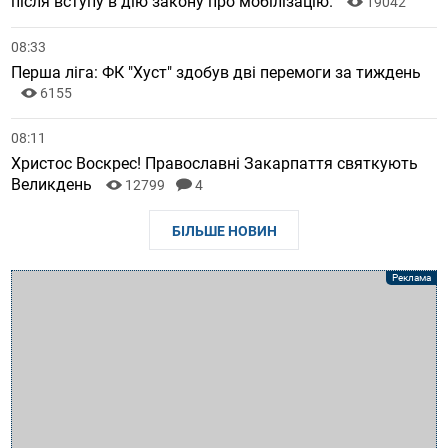
після вступу в дію закону про мобілізацію.
19042
08:33
Перша ліга: ФК "Хуст" здобув дві перемоги за тиждень
6155
08:11
Христос Воскрес! Православні Закарпаття святкують
Великдень
12799
4
БІЛЬШЕ НОВИН