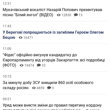
12:31
Мукачівський вокаліст Назарій Попович презентував
пісню "Білий янгол" (ВІДЕО)
12830
13
11:43
У Берегові попрощаються із загиблим Героєм Олегом
Бецою
16471
11:00
"Фідес" офіційно висунув кандидатку до
Європарламенту від угорців Закарпаття: всі подробиці
(ФОТО)
19474
10
10:15
За минулу добу ЗСУ знищили 860 осіб особового
складу росіян
4859
3
09:21
Уряд може внести зміни до правил перетину кордону