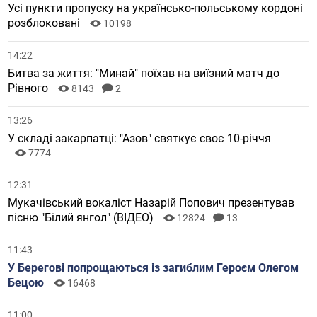
Усі пункти пропуску на українсько-польському кордоні
розблоковані
10198
14:22
Битва за життя: "Минай" поїхав на виїзний матч до
Рівного
8143
2
13:26
У складі закарпатці: "Азов" святкує своє 10-річчя
7774
12:31
Мукачівський вокаліст Назарій Попович презентував
пісню "Білий янгол" (ВІДЕО)
12824
13
11:43
У Берегові попрощаються із загиблим Героєм Олегом
Бецою
16468
11:00