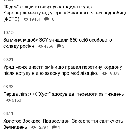
"Фідес" офіційно висунув кандидатку до
Європарламенту від угорців Закарпаття: всі подробиці
(ФОТО)
19461
10
10:15
За минулу добу ЗСУ знищили 860 осіб особового
складу росіян
4856
3
09:21
Уряд може внести зміни до правил перетину кордону
після вступу в дію закону про мобілізацію.
19029
08:33
Перша ліга: ФК "Хуст" здобув дві перемоги за тиждень
6153
08:11
Христос Воскрес! Православні Закарпаття святкують
Великдень
12794
4