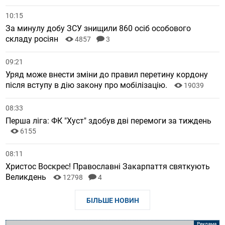
10:15
За минулу добу ЗСУ знищили 860 осіб особового
складу росіян
4857
3
09:21
Уряд може внести зміни до правил перетину кордону
після вступу в дію закону про мобілізацію.
19039
08:33
Перша ліга: ФК "Хуст" здобув дві перемоги за тиждень
6155
08:11
Христос Воскрес! Православні Закарпаття святкують
Великдень
12798
4
БІЛЬШЕ НОВИН