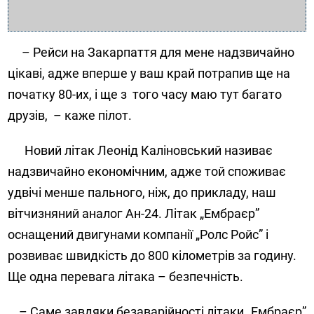
– Рейси на Закарпаття для мене надзвичайно
цікаві, адже вперше у ваш край потрапив ще на
початку 80-их, і ще з
того часу маю тут багато
друзів,
– каже пілот.
Новий літак Леонід Каліновський називає
надзвичайно економічним, адже той споживає
удвічі менше пального, ніж, до прикладу, наш
вітчизняний аналог Ан-24. Літак „Ембраєр”
оснащений двигунами компанії „Ролс Ройс” і
розвиває швидкість до
800 кілометрів за годину.
Ще одна перевага літака – безпечність.
– Саме завдяки безаварійності літаки „Ембраєр”