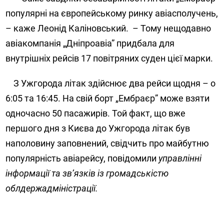
популярні на європейському ринку авіасполучень,
– каже Леонід Каліновський.
– Тому нещодавно
авіакомпанія „Дніпроавіа” придбала для
внутрішніх рейсів 17 повітряних суден цієї марки.
З Ужгорода літак здійснює два рейси щодня ­– о
6:05 та 16:45. На свій борт „Ембраєр” може взяти
одночасно 50 пасажирів. Той факт, що вже
першого дня з Києва до Ужгорода літак був
наполовину заповнений, свідчить про майбутню
популярність авіарейсу, повідомили
управлінні
інформації та зв’язків із громадськістю
облдержадміністрації.