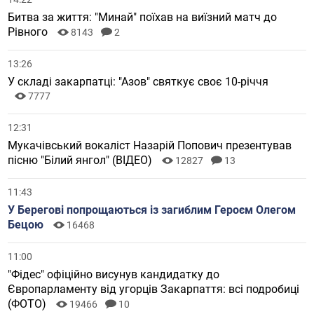
Битва за життя: "Минай" поїхав на виїзний матч до
Рівного
8143
2
13:26
У складі закарпатці: "Азов" святкує своє 10-річчя
7777
12:31
Мукачівський вокаліст Назарій Попович презентував
пісню "Білий янгол" (ВІДЕО)
12827
13
11:43
У Берегові попрощаються із загиблим Героєм Олегом
Бецою
16468
11:00
"Фідес" офіційно висунув кандидатку до
Європарламенту від угорців Закарпаття: всі подробиці
(ФОТО)
19466
10