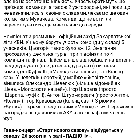
але це не остаточна кількість. Участь братимуть ще
приїжджі команди, а також 2 ужгородські, які поки що
не визначились зі своїми складами, чекаємо ще один
колектив з Мукачева. Команди, що не встигли
зареєструватись, ще мають час до середи.
Чемпіонат з розминки - офіційний захід Закарпатської
ліги КВН. У ньому беруть участь команди у складі 5
учасників. Цьогоріч таких було аж 12. Змагання
проходили у декілька турів: три півфінали по 4
команди та фінал. Найсмішніше відповідали на дотепні,
іноді дурнуваті (але дотепно-дурнуваті) питання
команди «Фуфік ІІ», «Молодости нашей», та «Кіленц
саз». У нелегкій боротьбі, у майже «битві титанів»,
зійшлись Олександр Шевелюк (більше відомий як
Шева, «Молодости нашей»), Ігор Шарапа (просто
Шарапа, Фуфік ІІ), Антон Штурмаревич (просто Антон,
«Kevin» ), Ігор Кривошеєв (Кіленц саз + 3 рюмки і
«бутік»). Переміг представник «Молодости». Переможці
нагороджені щорічником АКУ з автографами членів
журі.
Гала-концерт «Старт нового сезону» відбудеться у
середу, 26 жовтня, у залі «ПАДІЮНу».