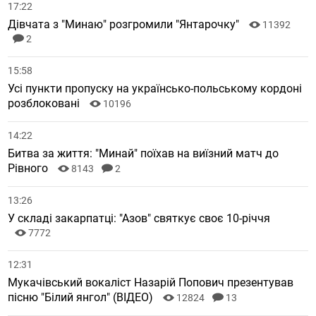
17:22
Дівчата з "Минаю" розгромили "Янтарочку"
11392
2
15:58
Усі пункти пропуску на українсько-польському кордоні
розблоковані
10196
14:22
Битва за життя: "Минай" поїхав на виїзний матч до
Рівного
8143
2
13:26
У складі закарпатці: "Азов" святкує своє 10-річчя
7772
12:31
Мукачівський вокаліст Назарій Попович презентував
пісню "Білий янгол" (ВІДЕО)
12824
13