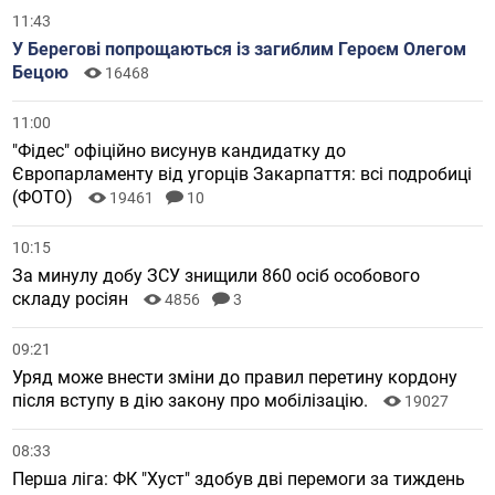
11:43
У Берегові попрощаються із загиблим Героєм Олегом
Бецою
16468
11:00
"Фідес" офіційно висунув кандидатку до
Європарламенту від угорців Закарпаття: всі подробиці
(ФОТО)
19461
10
10:15
За минулу добу ЗСУ знищили 860 осіб особового
складу росіян
4856
3
09:21
Уряд може внести зміни до правил перетину кордону
після вступу в дію закону про мобілізацію.
19027
08:33
Перша ліга: ФК "Хуст" здобув дві перемоги за тиждень