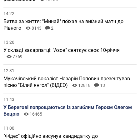
14:22
Битва за життя: "Минай" поїхав на виїзний матч до
Рівного
8143
2
13:26
У складі закарпатці: "Азов" святкує своє 10-річчя
7769
12:31
Мукачівський вокаліст Назарій Попович презентував
пісню "Білий янгол" (ВІДЕО)
12818
13
11:43
У Берегові попрощаються із загиблим Героєм Олегом
Бецою
16465
11:00
"Фідес" офіційно висунув кандидатку до