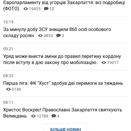
Європарламенту від угорців Закарпаття: всі подробиці
(ФОТО)
19455
10
10:15
За минулу добу ЗСУ знищили 860 осіб особового
складу росіян
4853
3
09:21
Уряд може внести зміни до правил перетину кордону
після вступу в дію закону про мобілізацію.
19017
08:33
Перша ліга: ФК "Хуст" здобув дві перемоги за тиждень
6146
08:11
Христос Воскрес! Православні Закарпаття святкують
Великдень
12789
4
БІЛЬШЕ НОВИН