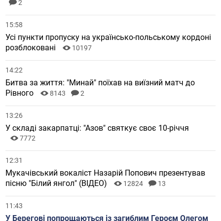
2
15:58
Усі пункти пропуску на українсько-польському кордоні
розблоковані
10197
14:22
Битва за життя: "Минай" поїхав на виїзний матч до
Рівного
8143
2
13:26
У складі закарпатці: "Азов" святкує своє 10-річчя
7772
12:31
Мукачівський вокаліст Назарій Попович презентував
пісню "Білий янгол" (ВІДЕО)
12824
13
11:43
У Берегові попрощаються із загиблим Героєм Олегом