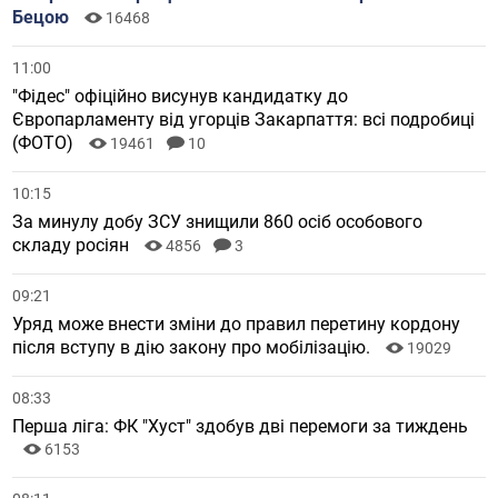
Бецою
16468
11:00
"Фідес" офіційно висунув кандидатку до
Європарламенту від угорців Закарпаття: всі подробиці
(ФОТО)
19461
10
10:15
За минулу добу ЗСУ знищили 860 осіб особового
складу росіян
4856
3
09:21
Уряд може внести зміни до правил перетину кордону
після вступу в дію закону про мобілізацію.
19029
08:33
Перша ліга: ФК "Хуст" здобув дві перемоги за тиждень
6153