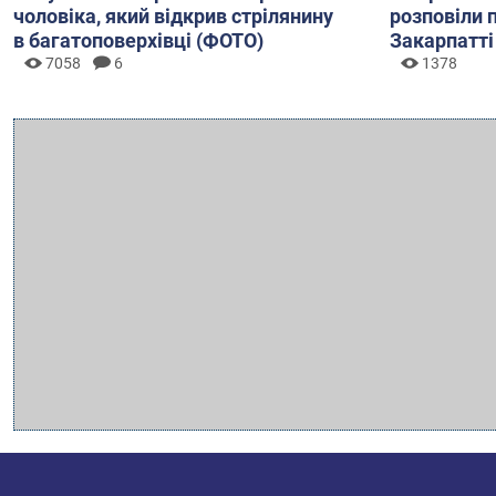
чоловіка, який відкрив стрілянину
розповіли 
в багатоповерхівці (ФОТО)
Закарпатті
7058
6
1378