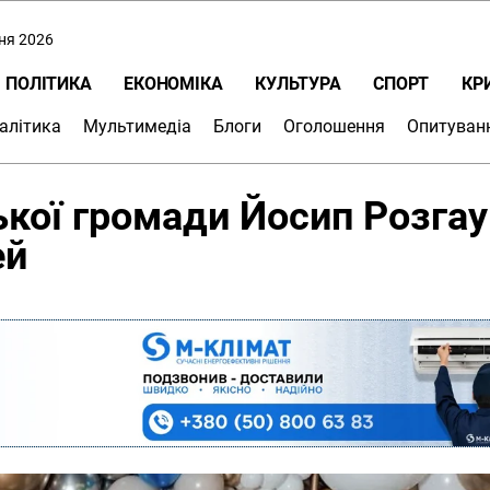
пня 2026
ПОЛІТИКА
ЕКОНОМІКА
КУЛЬТУРА
СПОРТ
КР
алітика
Мультимедіа
Блоги
Оголошення
Опитуван
кої громади Йосип Розгау
ей