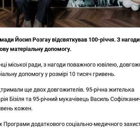
мади Йосип Розгау відсвяткував 100-річчя. З нагод
ову матеріальну допомогу.
нці міської ради, з нагоди поважного ювілею, довго
альну допомогу у розмірі 10 тисяч гривень.
ідтримали ще двох довгожителів. 95-річна жителька
ія Бізіля та 95-річний мукачівець Василь Софілкани
ивень кожен.
 Програми додаткового соціально-медичного захист