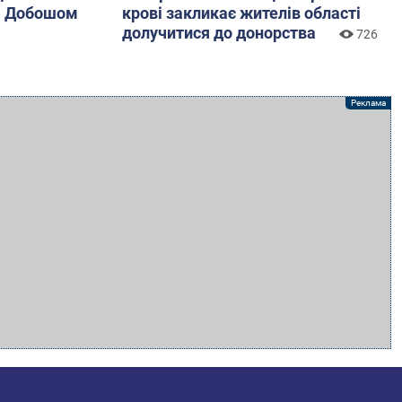
ю Добошом
крові закликає жителів області
долучитися до донорства
726