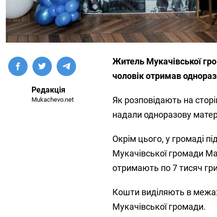
Житель Мукачівської гро
чоловік отримав однораз
Редакція
Як розповідають на сторі
Mukachevo.net
надали одноразову матері
Окрім цього, у громаді п
Мукачівської громади Мар
отримають по 7 тисяч гр
Кошти виділяють в межах
Мукачівської громади.