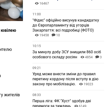
16467
11:00
"Фідес" офіційно висунув кандидатку
до Європарламенту від угорців
и ювілею
Закарпаття: всі подробиці (ФОТО)
19458
10
10:15
жителю
За минулу добу ЗСУ знищили 860 осіб
особового складу росіян
4854
3
09:21
Уряд може внести зміни до правил
ч
перетину кордону після вступу в дію
закону про мобілізацію.
19023
у жителів
08:33
Перша ліга: ФК "Хуст" здобув дві
перемоги за тиждень
6149