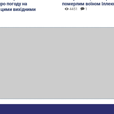
про погоду на
померлим воїном Ілле
 цими вихідними
4451
1