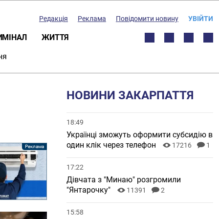
Редакція
Реклама
Повідомити новину
УВІЙТИ
ИМІНАЛ
ЖИТТЯ
ня
НОВИНИ ЗАКАРПАТТЯ
18:49
Українці зможуть оформити субсидію в
один клік через телефон
17216
1
17:22
Дівчата з "Минаю" розгромили
"Янтарочку"
11391
2
15:58