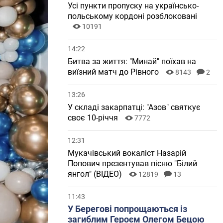
Усі пункти пропуску на українсько-
польському кордоні розблоковані
10191
14:22
Битва за життя: "Минай" поїхав на
виїзний матч до Рівного
8143
2
13:26
У складі закарпатці: "Азов" святкує
своє 10-річчя
7772
12:31
Мукачівський вокаліст Назарій
Попович презентував пісню "Білий
янгол" (ВІДЕО)
12819
13
11:43
У Берегові попрощаються із
загиблим Героєм Олегом Бецою