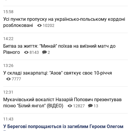
15:58
Усі пункти пропуску на українсько-польському кордоні
розблоковані
10202
14:22
Битва за життя: "Минай" поїхав на виїзний матч до
Рівного
8143
2
13:26
У складі закарпатці: "Азов" святкує своє 10-річчя
7777
12:31
Мукачівський вокаліст Назарій Попович презентував
пісню "Білий янгол" (ВІДЕО)
12827
13
11:43
У Берегові попрощаються із загиблим Героєм Олегом