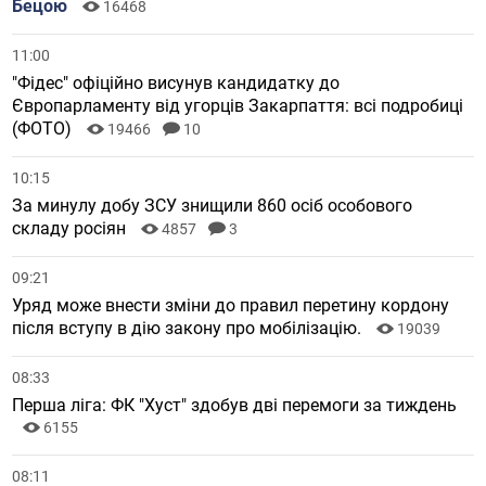
Бецою
16468
11:00
"Фідес" офіційно висунув кандидатку до
Європарламенту від угорців Закарпаття: всі подробиці
(ФОТО)
19466
10
10:15
За минулу добу ЗСУ знищили 860 осіб особового
складу росіян
4857
3
09:21
Уряд може внести зміни до правил перетину кордону
після вступу в дію закону про мобілізацію.
19039
08:33
Перша ліга: ФК "Хуст" здобув дві перемоги за тиждень
6155
08:11