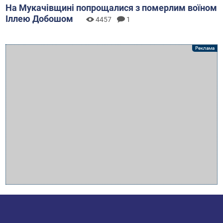
На Мукачівщині попрощалися з померлим воїном
Іллею Добошом
4457
1