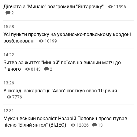
Дівчата з "Минаю" розгромили "Янтарочку"
11396
2
15:58
Усі пункти пропуску на українсько-польському кордоні
розблоковані
10199
14:22
Битва за життя: "Минай" поїхав на виїзний матч до
Рівного
8143
2
13:26
У складі закарпатці: "Азов" святкує своє 10-річчя
7776
12:31
Мукачівський вокаліст Назарій Попович презентував
пісню "Білий янгол" (ВІДЕО)
12826
13