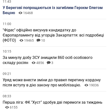
11:43
У Берегові попрощаються із загиблим Героєм Олегом
Бецою
16468
11:00
"Фідес" офіційно висунув кандидатку до
Європарламенту від угорців Закарпаття: всі подробиці
(ФОТО)
19465
10
10:15
За минулу добу ЗСУ знищили 860 осіб особового
складу росіян
4856
3
09:21
Уряд може внести зміни до правил перетину кордону
після вступу в дію закону про мобілізацію.
19036
08:33
Перша ліга: ФК "Хуст" здобув дві перемоги за тиждень
6155