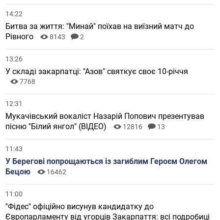
14:22
Битва за життя: "Минай" поїхав на виїзний матч до
Рівного
8143
2
13:26
У складі закарпатці: "Азов" святкує своє 10-річчя
7768
12:31
Мукачівський вокаліст Назарій Попович презентував
пісню "Білий янгол" (ВІДЕО)
12816
13
11:43
У Берегові попрощаються із загиблим Героєм Олегом
Бецою
16462
11:00
"Фідес" офіційно висунув кандидатку до
Європарламенту від угорців Закарпаття: всі подробиці