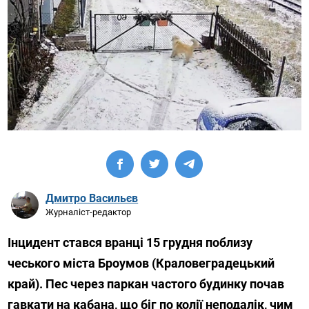
Дмитро Васильєв
Журналіст-редактор
Інцидент стався вранці 15 грудня поблизу
чеського міста Броумов (Краловеградецький
край). Пес через паркан частого будинку почав
гавкати на кабана, що біг по колії неподалік, чим