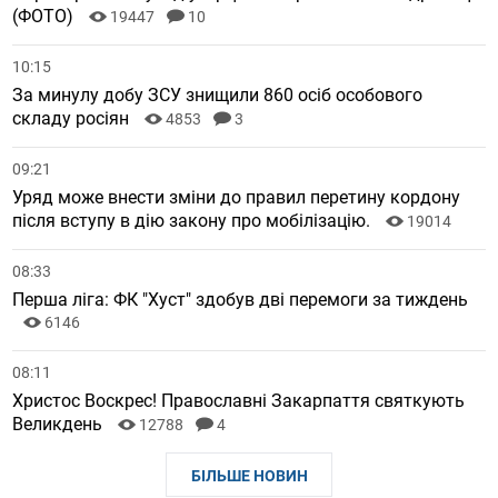
(ФОТО)
19447
10
10:15
За минулу добу ЗСУ знищили 860 осіб особового
складу росіян
4853
3
09:21
Уряд може внести зміни до правил перетину кордону
після вступу в дію закону про мобілізацію.
19014
08:33
Перша ліга: ФК "Хуст" здобув дві перемоги за тиждень
6146
08:11
Христос Воскрес! Православні Закарпаття святкують
Великдень
12788
4
БІЛЬШЕ НОВИН