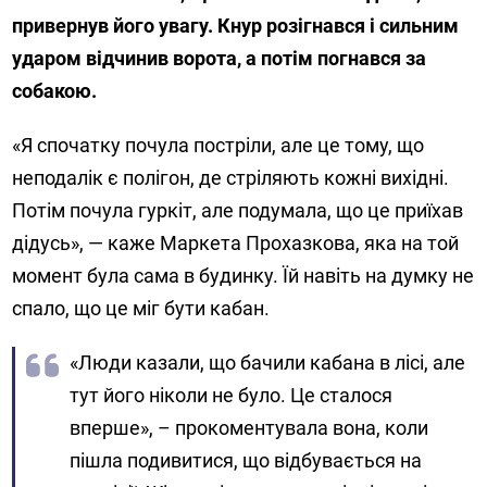
привернув його увагу. Кнур розігнався і сильним
ударом відчинив ворота, а потім погнався за
собакою.
«Я спочатку почула постріли, але це тому, що
неподалік є полігон, де стріляють кожні вихідні.
Потім почула гуркіт, але подумала, що це приїхав
дідусь», — каже Маркета Прохазкова, яка на той
момент була сама в будинку. Їй навіть на думку не
спало, що це міг бути кабан.
«Люди казали, що бачили кабана в лісі, але
тут його ніколи не було. Це сталося
вперше», – прокоментувала вона, коли
пішла подивитися, що відбувається на