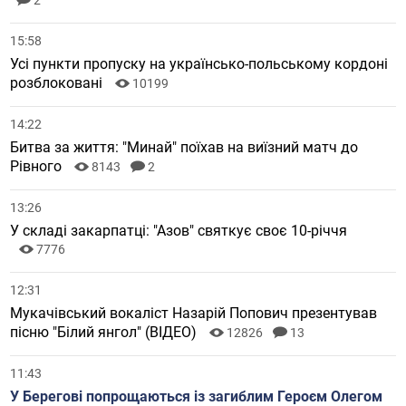
2
15:58
Усі пункти пропуску на українсько-польському кордоні
розблоковані
10199
14:22
Битва за життя: "Минай" поїхав на виїзний матч до
Рівного
8143
2
13:26
У складі закарпатці: "Азов" святкує своє 10-річчя
7776
12:31
Мукачівський вокаліст Назарій Попович презентував
пісню "Білий янгол" (ВІДЕО)
12826
13
11:43
У Берегові попрощаються із загиблим Героєм Олегом