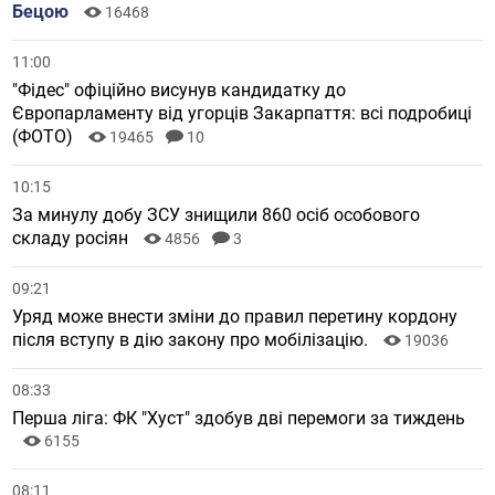
Бецою
16468
11:00
"Фідес" офіційно висунув кандидатку до
Європарламенту від угорців Закарпаття: всі подробиці
(ФОТО)
19465
10
10:15
За минулу добу ЗСУ знищили 860 осіб особового
складу росіян
4856
3
09:21
Уряд може внести зміни до правил перетину кордону
після вступу в дію закону про мобілізацію.
19036
08:33
Перша ліга: ФК "Хуст" здобув дві перемоги за тиждень
6155
08:11